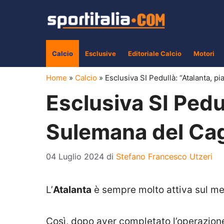
Vai
al
contenuto
Calcio
Esclusive
Editoriale Calcio
Motori
Home
»
Calcio
»
Esclusiva SI Pedullà: “Atalanta, p
Esclusiva SI Pedul
Sulemana del Cagl
04 Luglio 2024
di
Stefano Francesco Utzeri
L’
Atalanta
è sempre molto attiva sul merc
Così, dopo aver completato l’operazion