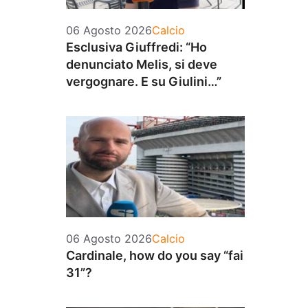
Categorie
06 Agosto 2026
Calcio
Esclusiva Giuffredi: “Ho
denunciato Melis, si deve
vergognare. E su Giulini…”
Categorie
06 Agosto 2026
Calcio
Cardinale, how do you say “fai
31”?