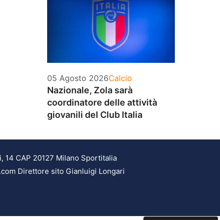
Categorie
05 Agosto 2026
Calcio
Nazionale, Zola sarà
coordinatore delle attività
giovanili del Club Italia
i, 14 CAP 20127 Milano Sportitalia
.com Direttore sito Gianluigi Longari