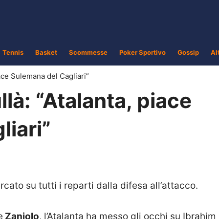
Tennis
Basket
Scommesse
Poker Sportivo
Gossip
Al
iace Sulemana del Cagliari”
là: “Atalanta, piace
iari”
ato su tutti i reparti dalla difesa all’attacco.
e
Zaniolo
, l’Atalanta ha messo gli occhi su Ibrahim