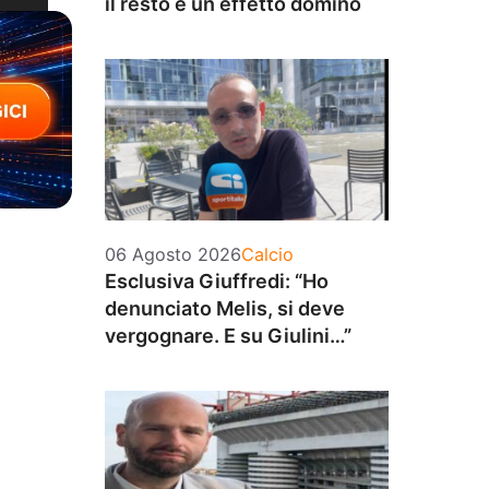
il resto è un effetto domino
Categorie
06 Agosto 2026
Calcio
Esclusiva Giuffredi: “Ho
denunciato Melis, si deve
vergognare. E su Giulini…”