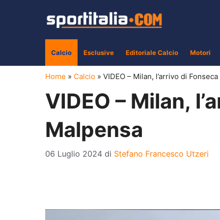
Vai
al
contenuto
Calcio
Esclusive
Editoriale Calcio
Motori
Home
»
Calcio
»
VIDEO – Milan, l’arrivo di Fonsec
VIDEO – Milan, l’a
Malpensa
06 Luglio 2024
di
Stefano Francesco Utzeri
Video