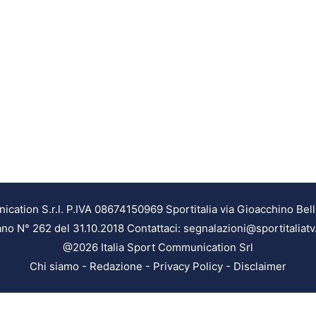
ation S.r.l. P.IVA 08674150969 Sportitalia via Gioacchino Bell
ilano N° 262 del 31.10.2018 Contattaci: segnalazioni@sportitaliatv
@2026 Italia Sport Communication Srl
Chi siamo
-
Redazione
-
Privacy Policy
-
Disclaimer