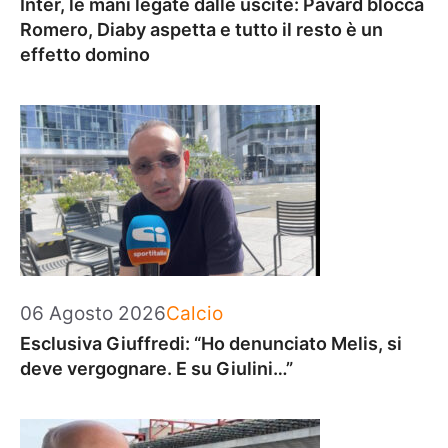
Inter, le mani legate dalle uscite: Pavard blocca
Romero, Diaby aspetta e tutto il resto è un
effetto domino
Categorie
06 Agosto 2026
Calcio
Esclusiva Giuffredi: “Ho denunciato Melis, si
deve vergognare. E su Giulini…”