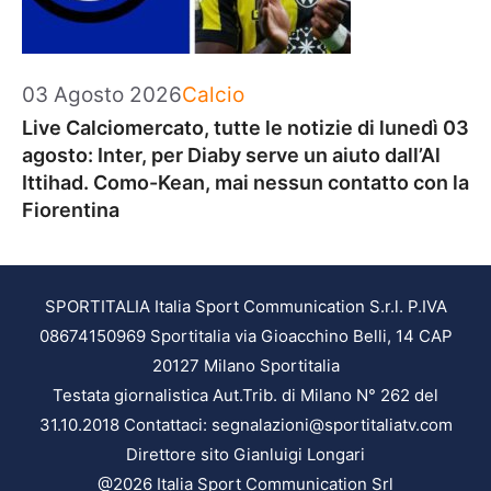
Categorie
03 Agosto 2026
Calcio
Live Calciomercato, tutte le notizie di lunedì 03
agosto: Inter, per Diaby serve un aiuto dall’Al
Ittihad. Como-Kean, mai nessun contatto con la
Fiorentina
SPORTITALIA Italia Sport Communication S.r.l. P.IVA
08674150969 Sportitalia via Gioacchino Belli, 14 CAP
20127 Milano Sportitalia
Testata giornalistica Aut.Trib. di Milano N° 262 del
31.10.2018 Contattaci: segnalazioni@sportitaliatv.com
Direttore sito Gianluigi Longari
@2026 Italia Sport Communication Srl