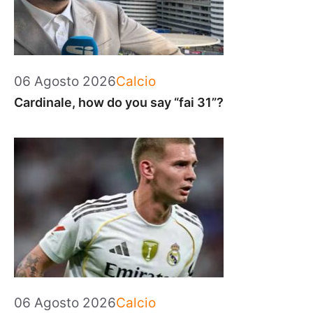
Categorie
06 Agosto 2026
Calcio
Cardinale, how do you say “fai 31”?
Categorie
06 Agosto 2026
Calcio