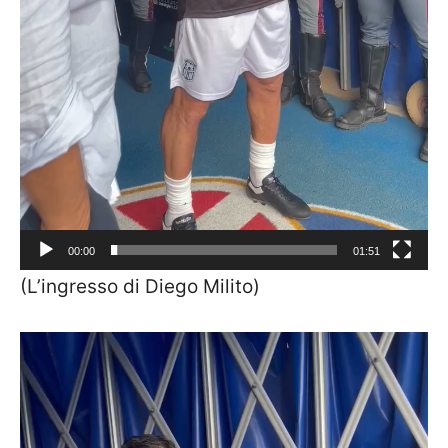
00:00
01:51
(L’ingresso di Diego Milito)
Video
Player