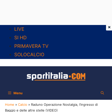
×
Vai
LIVE
al
SI HD
contenuto
PRIMAVERA TV
SOLOCALCIO
Menu
Home
»
Calcio
»
Raduno Operazione Nostalgia, l’ingresso di
Baggio e delle altre stelle (VIDEO)