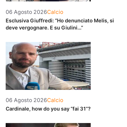
Categorie
06 Agosto 2026
Calcio
Esclusiva Giuffredi: “Ho denunciato Melis, si
deve vergognare. E su Giulini…”
Categorie
06 Agosto 2026
Calcio
Cardinale, how do you say “fai 31”?