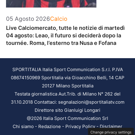
Categorie
05 Agosto 2026
Calcio
Live Calciomercato, tutte le notizie di martedì
04 agosto: Leao, il futuro si deciderà dopo la
tournée. Roma, l’esterno tra Nusa e Fofana
SPORTITALIA Italia Sport Communication S.r.l. P.IVA
08674150969 Sportitalia via Gioacchino Belli, 14 CAP
20127 Milano Sportitalia
Testata giornalistica Aut.Trib. di Milano N° 262 del
31.10.2018 Contattaci: segnalazioni@sportitaliatv.com
Direttore sito Gianluigi Longari
@2026 Italia Sport Communication Srl
Chi siamo
-
Redazione
-
Privacy Policy
-
Disclaimer
Change privacy settings