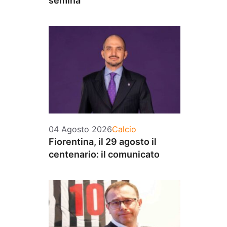
semina
Categorie
04 Agosto 2026
Calcio
Fiorentina, il 29 agosto il
centenario: il comunicato