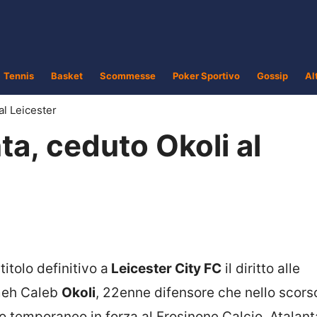
Tennis
Basket
Scommesse
Poker Sportivo
Gossip
Al
al Leicester
a, ceduto Okoli al
itolo definitivo a
Leicester City FC
il diritto alle
emeh Caleb
Okoli
, 22enne difensore che nello scors
lo temporaneo in forza al Frosinone Calcio. Atalan