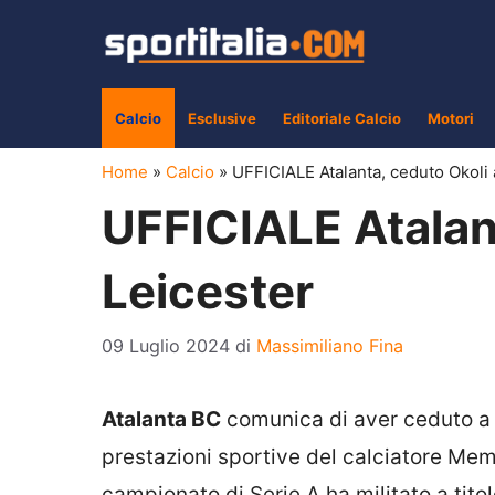
Vai
al
contenuto
Calcio
Esclusive
Editoriale Calcio
Motori
Home
»
Calcio
»
UFFICIALE Atalanta, ceduto Okoli 
UFFICIALE Atalant
Leicester
09 Luglio 2024
di
Massimiliano Fina
Atalanta BC
comunica di aver ceduto a t
prestazioni sportive del calciatore M
campionato di Serie A ha militato a tito