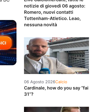
notizie di giovedì 06 agosto:
Romero, nuovi contatti
Tottenham-Atletico. Leao,
nessuna novità
Categorie
06 Agosto 2026
Calcio
Cardinale, how do you say “fai
31”?