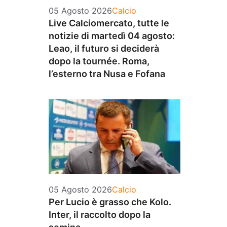
Categorie
05 Agosto 2026
Calcio
Live Calciomercato, tutte le
notizie di martedì 04 agosto:
Leao, il futuro si deciderà
dopo la tournée. Roma,
l’esterno tra Nusa e Fofana
Categorie
05 Agosto 2026
Calcio
Per Lucio è grasso che Kolo.
Inter, il raccolto dopo la