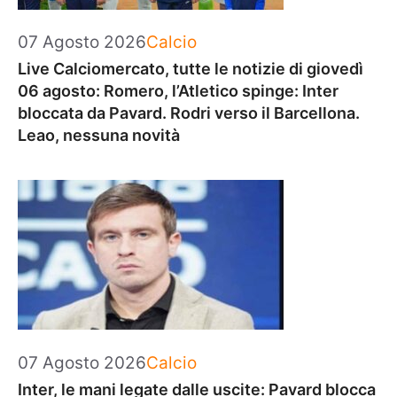
Categorie
07 Agosto 2026
Calcio
Live Calciomercato, tutte le notizie di giovedì
06 agosto: Romero, l’Atletico spinge: Inter
bloccata da Pavard. Rodri verso il Barcellona.
Leao, nessuna novità
Categorie
07 Agosto 2026
Calcio
Inter, le mani legate dalle uscite: Pavard blocca