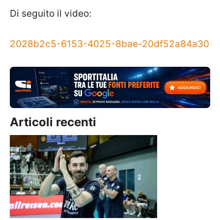
Di seguito il video:
2028b2c5-6153-4025-8bae-20df52a84a30
Articoli recenti