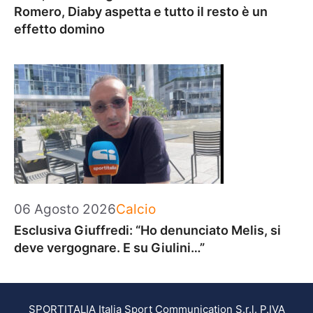
Romero, Diaby aspetta e tutto il resto è un
effetto domino
Categorie
06 Agosto 2026
Calcio
Esclusiva Giuffredi: “Ho denunciato Melis, si
deve vergognare. E su Giulini…”
SPORTITALIA Italia Sport Communication S.r.l. P.IVA