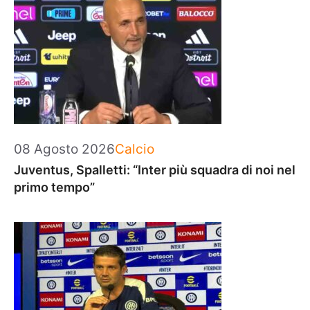
Categorie
08 Agosto 2026
Calcio
Juventus, Spalletti: “Inter più squadra di noi nel
primo tempo”