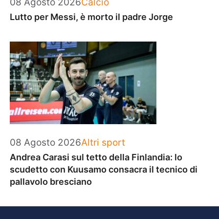
Categorie
08 Agosto 2026
Calcio
Lutto per Messi, è morto il padre Jorge
Categorie
08 Agosto 2026
Altri sport
Andrea Carasi sul tetto della Finlandia: lo
scudetto con Kuusamo consacra il tecnico di
pallavolo bresciano