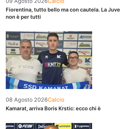
09 Agosto 2026
Calcio
Fiorentina, tutto bello ma con cautela. La Juve
non è per tutti
Categorie
08 Agosto 2026
Calcio
Kamarat, arriva Boris Krstic: ecco chi è