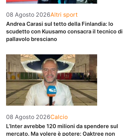
Categorie
08 Agosto 2026
Altri sport
Andrea Carasi sul tetto della Finlandia: lo
scudetto con Kuusamo consacra il tecnico di
pallavolo bresciano
Categorie
08 Agosto 2026
Calcio
L’Inter avrebbe 120 milioni da spendere sul
mercato. Ma volere è potere: Oaktree non