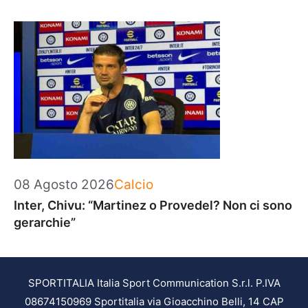
Categorie
08 Agosto 2026
Calcio
Inter, Chivu: “Martinez o Provedel? Non ci sono
gerarchie”
SPORTITALIA Italia Sport Communication S.r.l. P.IVA
08674150969 Sportitalia via Gioacchino Belli, 14 CAP