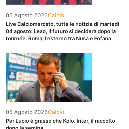
Categorie
05 Agosto 2026
Calcio
Live Calciomercato, tutte le notizie di martedì
04 agosto: Leao, il futuro si deciderà dopo la
tournée. Roma, l’esterno tra Nusa e Fofana
Categorie
05 Agosto 2026
Calcio
Per Lucio è grasso che Kolo. Inter, il raccolto
dopo la semina