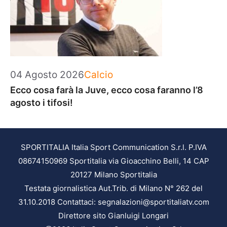
Categorie
04 Agosto 2026
Calcio
Ecco cosa farà la Juve, ecco cosa faranno l’8
agosto i tifosi!
SPORTITALIA Italia Sport Communication S.r.l. P.IVA
08674150969 Sportitalia via Gioacchino Belli, 14 CAP
20127 Milano Sportitalia
Testata giornalistica Aut.Trib. di Milano N° 262 del
31.10.2018 Contattaci: segnalazioni@sportitaliatv.com
Direttore sito Gianluigi Longari