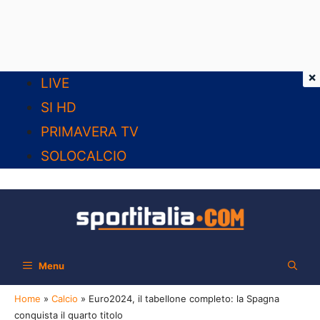
×
Vai
LIVE
al
SI HD
contenuto
PRIMAVERA TV
SOLOCALCIO
Menu
Home
»
Calcio
»
Euro2024, il tabellone completo: la Spagna
conquista il quarto titolo