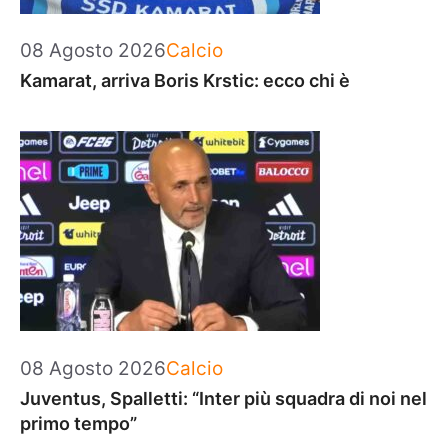
Categorie
08 Agosto 2026
Calcio
Kamarat, arriva Boris Krstic: ecco chi è
Categorie
08 Agosto 2026
Calcio
Juventus, Spalletti: “Inter più squadra di noi nel
primo tempo”