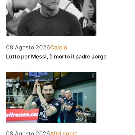
Categorie
08 Agosto 2026
Calcio
Lutto per Messi, è morto il padre Jorge
Categorie
08 Agosto 2026
Altri sport