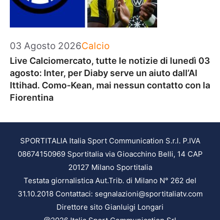
Categorie
03 Agosto 2026
Calcio
Live Calciomercato, tutte le notizie di lunedì 03
agosto: Inter, per Diaby serve un aiuto dall’Al
Ittihad. Como-Kean, mai nessun contatto con la
Fiorentina
SPORTITALIA Italia Sport Communication S.r.l. P.IVA
08674150969 Sportitalia via Gioacchino Belli, 14 CAP
20127 Milano Sportitalia
Testata giornalistica Aut.Trib. di Milano N° 262 del
31.10.2018 Contattaci: segnalazioni@sportitaliatv.com
Direttore sito Gianluigi Longari