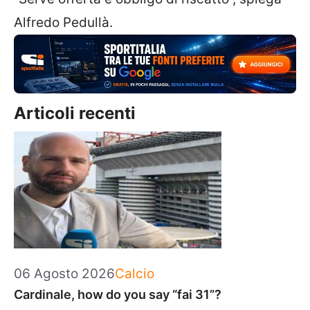
Alfredo Pedullà.
Articoli recenti
Categorie
06 Agosto 2026
Calcio
Cardinale, how do you say “fai 31”?