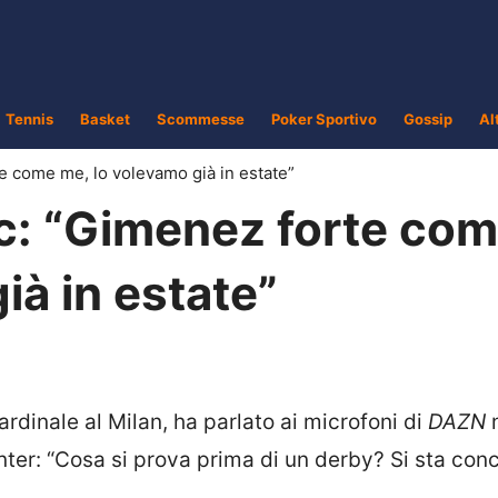
Tennis
Basket
Scommesse
Poker Sportivo
Gossip
Al
e come me, lo volevamo già in estate”
ic: “Gimenez forte co
ià in estate”
rdinale al Milan, ha parlato ai microfoni di
DAZN
n
Inter: “Cosa si prova prima di un derby? Si sta conc