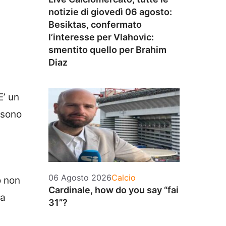
notizie di giovedì 06 agosto:
Besiktas, confermato
l’interesse per Vlahovic:
smentito quello per Brahim
Diaz
E’ un
 sono
Categorie
06 Agosto 2026
Calcio
o non
Cardinale, how do you say “fai
la
31”?