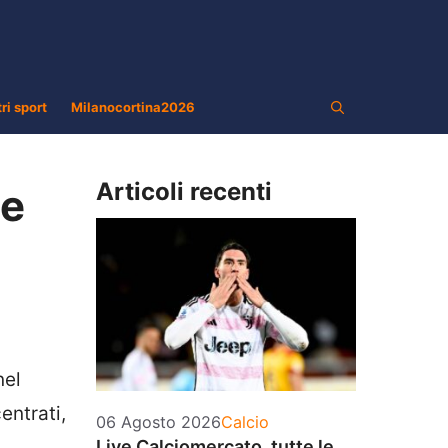
tri sport
Milanocortina2026
Articoli recenti
me
el
entrati,
Categorie
06 Agosto 2026
Calcio
Live Calciomercato, tutte le