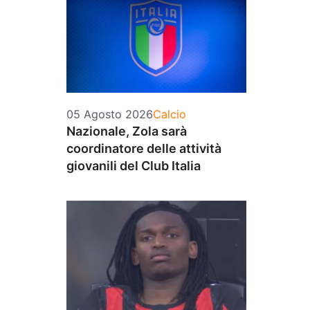
Categorie
05 Agosto 2026
Calcio
Nazionale, Zola sarà
coordinatore delle attività
giovanili del Club Italia