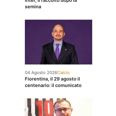
Inter, il raccolto dopo la
semina
Categorie
04 Agosto 2026
Calcio
Fiorentina, il 29 agosto il
centenario: il comunicato