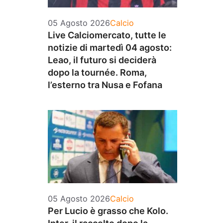
Categorie
05 Agosto 2026
Calcio
Live Calciomercato, tutte le
notizie di martedì 04 agosto:
Leao, il futuro si deciderà
dopo la tournée. Roma,
l’esterno tra Nusa e Fofana
Categorie
05 Agosto 2026
Calcio
Per Lucio è grasso che Kolo.