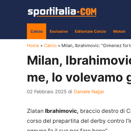
Vai
al
contenuto
Calcio
Esclusive
Editoriale Calcio
Motori
Home
»
Calcio
»
Milan, Ibrahimovic: “Gimenez fort
Milan, Ibrahimov
me, lo volevamo g
02 Febbraio 2025
di
Daniele Najjar
Zlatan
Ibrahimovic,
braccio destro di Ca
corso del prepartita del derby contro l’
ognuno fa il suo per fare bene”.