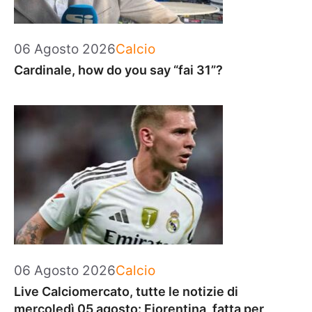
Categorie
06 Agosto 2026
Calcio
Cardinale, how do you say “fai 31”?
Categorie
06 Agosto 2026
Calcio
Live Calciomercato, tutte le notizie di
mercoledì 05 agosto: Fiorentina, fatta per