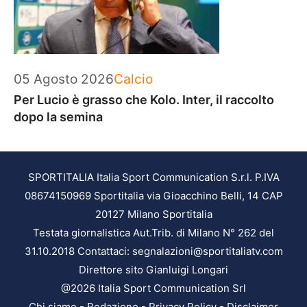
Categorie
05 Agosto 2026
Calcio
Per Lucio è grasso che Kolo. Inter, il raccolto
dopo la semina
SPORTITALIA Italia Sport Communication S.r.l. P.IVA
08674150969 Sportitalia via Gioacchino Belli, 14 CAP
20127 Milano Sportitalia
Testata giornalistica Aut.Trib. di Milano N° 262 del
31.10.2018 Contattaci: segnalazioni@sportitaliatv.com
Direttore sito Gianluigi Longari
@2026 Italia Sport Communication Srl
Chi siamo
-
Redazione
-
Privacy Policy
-
Disclaimer