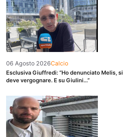
Categorie
06 Agosto 2026
Calcio
Esclusiva Giuffredi: “Ho denunciato Melis, si
deve vergognare. E su Giulini…”