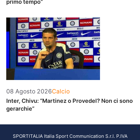
primo tempo”
Categorie
08 Agosto 2026
Calcio
Inter, Chivu: “Martinez o Provedel? Non ci sono
gerarchie”
SPORTITALIA Italia Sport Communication S.r.l. P.IVA