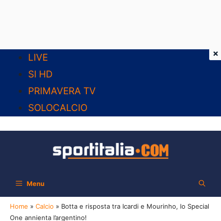
×
Vai
LIVE
al
SI HD
contenuto
PRIMAVERA TV
SOLOCALCIO
Menu
Home
»
Calcio
»
Botta e risposta tra Icardi e Mourinho, lo Special
One annienta l’argentino!