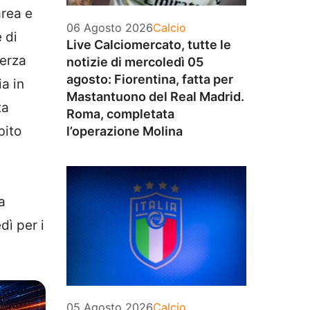
area e
Categorie
06 Agosto 2026
Calcio
 di
Live Calciomercato, tutte le
terza
notizie di mercoledì 05
agosto: Fiorentina, fatta per
ia in
Mastantuono del Real Madrid.
ta
Roma, completata
bito
l’operazione Molina
a
dì per i
Categorie
05 Agosto 2026
Calcio