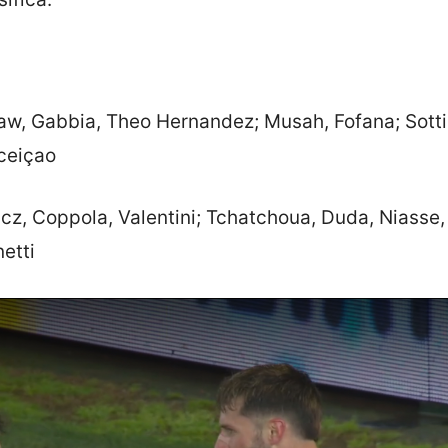
aw, Gabbia, Theo Hernandez; Musah, Fofana; Sottil
nceiçao
z, Coppola, Valentini; Tchatchoua, Duda, Niasse,
netti