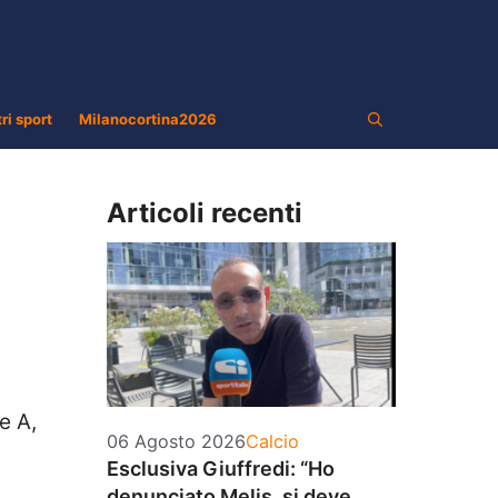
tri sport
Milanocortina2026
Articoli recenti
e A,
Categorie
06 Agosto 2026
Calcio
Esclusiva Giuffredi: “Ho
denunciato Melis, si deve