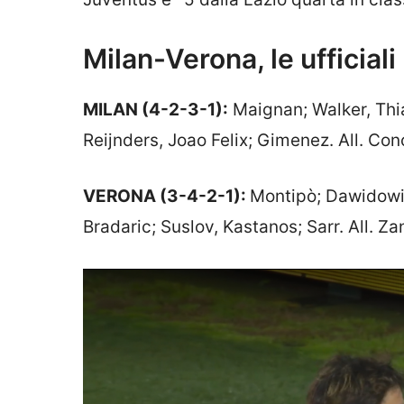
Milan-Verona, le ufficiali
MILAN (4-2-3-1):
Maignan; Walker, Thi
Reijnders, Joao Felix; Gimenez. All. Co
VERONA (3-4-2-1):
Montipò; Dawidowic
Bradaric; Suslov, Kastanos; Sarr. All. Za