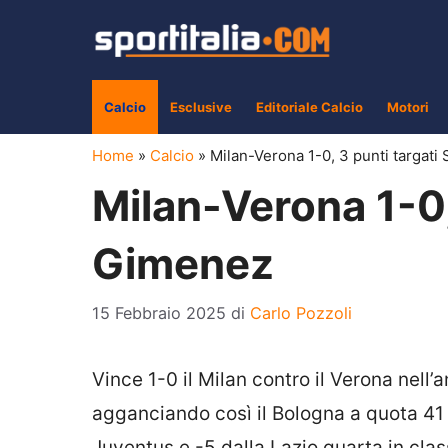
Vai
al
contenuto
Calcio
Esclusive
Editoriale Calcio
Motori
Home
»
Calcio
»
Milan-Verona 1-0, 3 punti targati
Milan-Verona 1-0,
Gimenez
15 Febbraio 2025
di
Carlo Pozzoli
Vince 1-0 il Milan contro il Verona nell’
agganciando così il Bologna a quota 41 p
Juventus e -5 dalla Lazio quarta in class