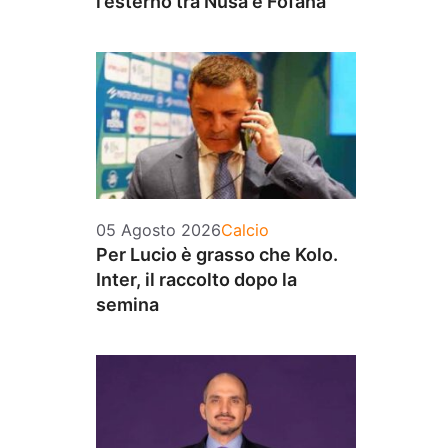
l’esterno tra Nusa e Fofana
Categorie
05 Agosto 2026
Calcio
Per Lucio è grasso che Kolo.
Inter, il raccolto dopo la
semina