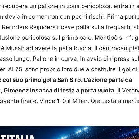
r recupera un pallone in zona pericolosa, entra in 
 devia in corner non con pochi rischi. Prima parte
a Reijnders.Reijnders riceve palla sulla trequarti, s
clusione pericolosa sul primo palo. Montipò si rifug
 è Musah ad avere la palla buona. Il centrocampis
passo lungo. Pallone in curva. In avvio di ripresa su
. Al 75′ sono proprio loro due a costruire il gol di
col suo primo gol a San Siro. L’azione parte da
o, Gimenez insacca di testa a porta vuota
. Il Veron
venta finale. Vince 1-0 il Milan. Ora testa a marte