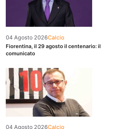
Categorie
04 Agosto 2026
Calcio
Fiorentina, il 29 agosto il centenario: il
comunicato
Categorie
04 Agosto 2026
Calcio