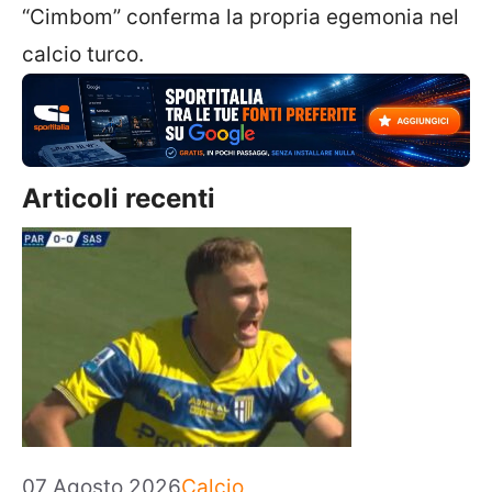
“Cimbom” conferma la propria egemonia nel
calcio turco.
Articoli recenti
Categorie
07 Agosto 2026
Calcio