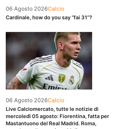
Categorie
06 Agosto 2026
Calcio
Cardinale, how do you say “fai 31”?
Categorie
06 Agosto 2026
Calcio
Live Calciomercato, tutte le notizie di
mercoledì 05 agosto: Fiorentina, fatta per
Mastantuono del Real Madrid. Roma,