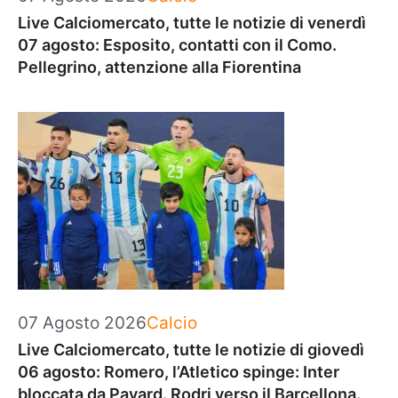
Live Calciomercato, tutte le notizie di venerdì
07 agosto: Esposito, contatti con il Como.
Pellegrino, attenzione alla Fiorentina
Categorie
07 Agosto 2026
Calcio
Live Calciomercato, tutte le notizie di giovedì
06 agosto: Romero, l’Atletico spinge: Inter
bloccata da Pavard. Rodri verso il Barcellona.