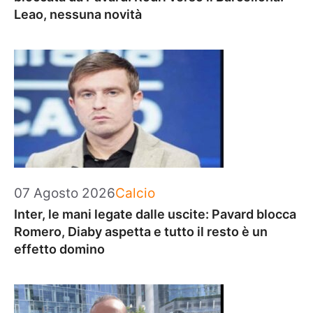
Leao, nessuna novità
Categorie
07 Agosto 2026
Calcio
Inter, le mani legate dalle uscite: Pavard blocca
Romero, Diaby aspetta e tutto il resto è un
effetto domino