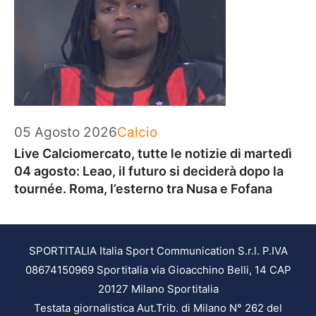
Categorie
05 Agosto 2026
Calcio
Live Calciomercato, tutte le notizie di martedì
04 agosto: Leao, il futuro si deciderà dopo la
tournée. Roma, l’esterno tra Nusa e Fofana
SPORTITALIA Italia Sport Communication S.r.l. P.IVA
08674150969 Sportitalia via Gioacchino Belli, 14 CAP
20127 Milano Sportitalia
Testata giornalistica Aut.Trib. di Milano N° 262 del