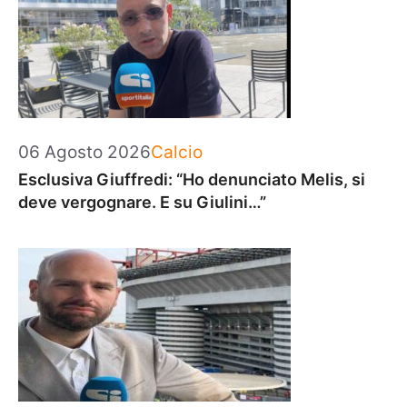
Categorie
06 Agosto 2026
Calcio
Esclusiva Giuffredi: “Ho denunciato Melis, si
deve vergognare. E su Giulini…”