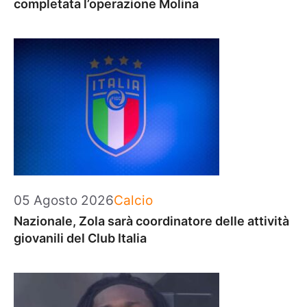
completata l’operazione Molina
Categorie
05 Agosto 2026
Calcio
Nazionale, Zola sarà coordinatore delle attività
giovanili del Club Italia