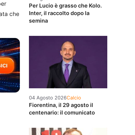
per
Per Lucio è grasso che Kolo.
Inter, il raccolto dopo la
nata che
semina
Categorie
04 Agosto 2026
Calcio
Fiorentina, il 29 agosto il
centenario: il comunicato