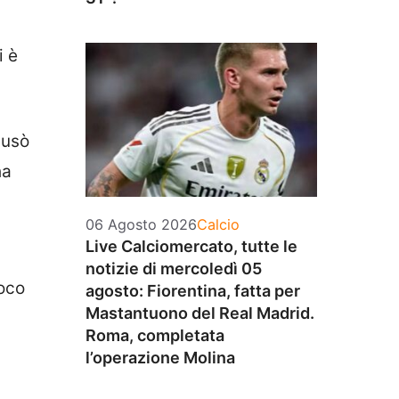
i è
ausò
ha
Categorie
06 Agosto 2026
Calcio
Live Calciomercato, tutte le
notizie di mercoledì 05
poco
agosto: Fiorentina, fatta per
Mastantuono del Real Madrid.
Roma, completata
l’operazione Molina