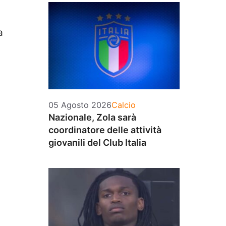
a
Categorie
05 Agosto 2026
Calcio
Nazionale, Zola sarà
coordinatore delle attività
giovanili del Club Italia