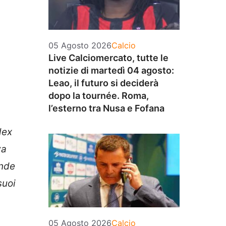
Categorie
05 Agosto 2026
Calcio
Live Calciomercato, tutte le
notizie di martedì 04 agosto:
Leao, il futuro si deciderà
dopo la tournée. Roma,
l’esterno tra Nusa e Fofana
lex
va
ande
suoi
Categorie
05 Agosto 2026
Calcio