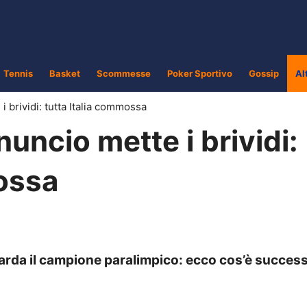
Tennis
Basket
Scommesse
Poker Sportivo
Gossip
Al
i brividi: tutta Italia commossa
nuncio mette i brividi:
mossa
rda il campione paralimpico: ecco cos’è succes