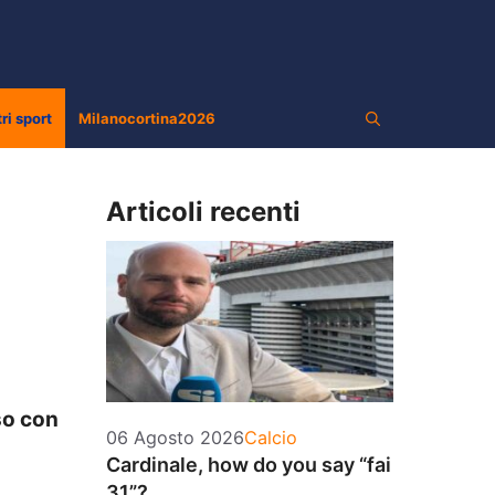
tri sport
Milanocortina2026
Articoli recenti
so con
Categorie
06 Agosto 2026
Calcio
Cardinale, how do you say “fai
31”?