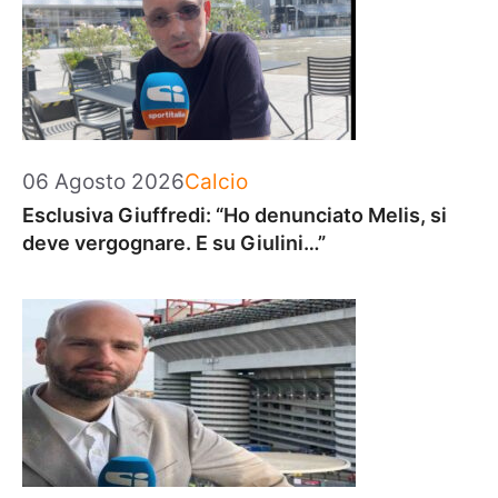
Categorie
06 Agosto 2026
Calcio
Esclusiva Giuffredi: “Ho denunciato Melis, si
deve vergognare. E su Giulini…”