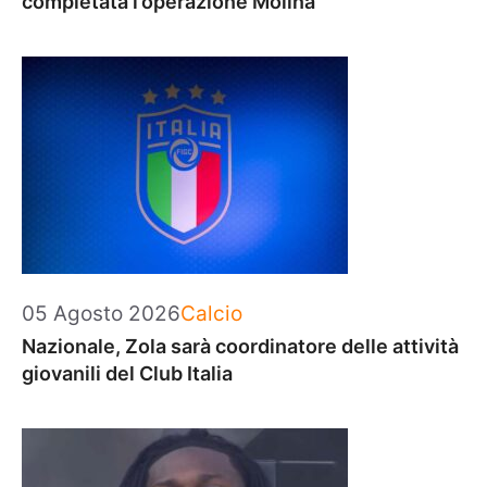
completata l’operazione Molina
Categorie
05 Agosto 2026
Calcio
Nazionale, Zola sarà coordinatore delle attività
giovanili del Club Italia