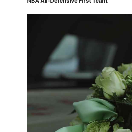
NBA All-Defensive First Team
.