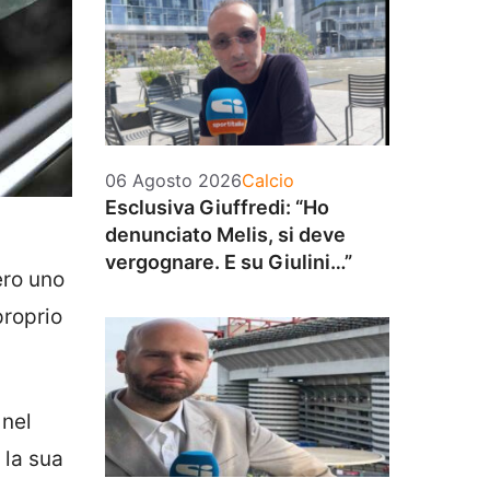
Categorie
06 Agosto 2026
Calcio
Esclusiva Giuffredi: “Ho
denunciato Melis, si deve
vergognare. E su Giulini…”
ero uno
proprio
 nel
 la sua