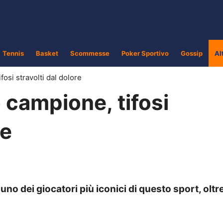
Tennis
Basket
Scommesse
Poker Sportivo
Gossip
Al
fosi stravolti dal dolore
o campione, tifosi
re
no dei giocatori più iconici di questo sport, oltr