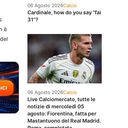
Categorie
06 Agosto 2026
Calcio
Cardinale, how do you say “fai
s
31”?
n è
 del
Categorie
06 Agosto 2026
Calcio
Live Calciomercato, tutte le
notizie di mercoledì 05
agosto: Fiorentina, fatta per
Mastantuono del Real Madrid.
Roma, completata