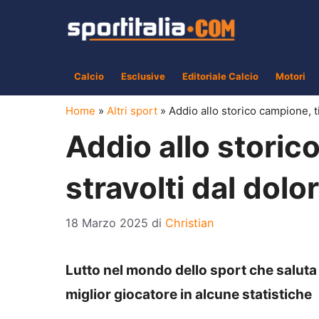
Vai
al
contenuto
Calcio
Esclusive
Editoriale Calcio
Motori
Home
»
Altri sport
»
Addio allo storico campione, ti
Addio allo storic
stravolti dal dolo
18 Marzo 2025
di
Christian
Lutto nel mondo dello sport che saluta u
miglior giocatore in alcune statistiche