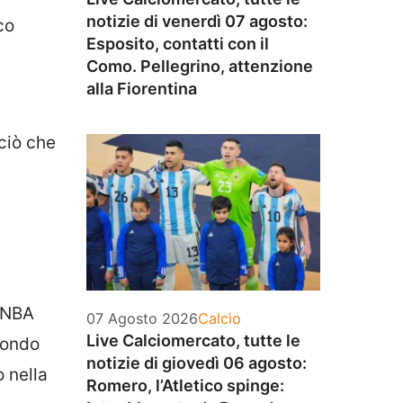
notizie di venerdì 07 agosto:
co
Esposito, contatti con il
a
Como. Pellegrino, attenzione
alla Fiorentina
ciò che
n NBA
Categorie
07 Agosto 2026
Calcio
Live Calciomercato, tutte le
mondo
notizie di giovedì 06 agosto:
o nella
Romero, l’Atletico spinge: