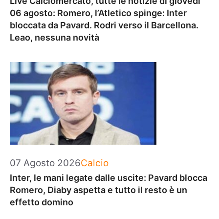
Live Calciomercato, tutte le notizie di giovedì
06 agosto: Romero, l’Atletico spinge: Inter
bloccata da Pavard. Rodri verso il Barcellona.
Leao, nessuna novità
Categorie
07 Agosto 2026
Calcio
Inter, le mani legate dalle uscite: Pavard blocca
Romero, Diaby aspetta e tutto il resto è un
effetto domino