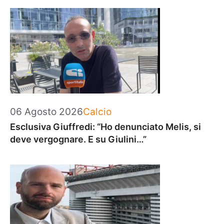
Categorie
06 Agosto 2026
Calcio
Esclusiva Giuffredi: “Ho denunciato Melis, si
deve vergognare. E su Giulini…”