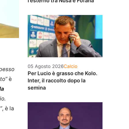
l’esterno tra Nusa e Fofana
Categorie
05 Agosto 2026
Calcio
spesso
Per Lucio è grasso che Kolo.
to”
è
Inter, il raccolto dopo la
semina
la
io.
”
, è la