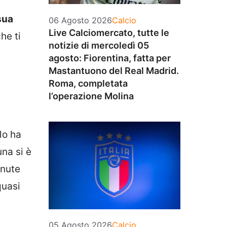
.
sua
Categorie
06 Agosto 2026
Calcio
Live Calciomercato, tutte le
he ti
notizie di mercoledì 05
agosto: Fiorentina, fatta per
Mastantuono del Real Madrid.
Roma, completata
l’operazione Molina
lo ha
una si è
enute
quasi
Categorie
05 Agosto 2026
Calcio