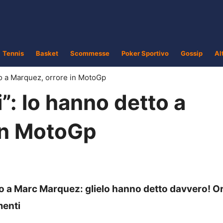
Tennis
Basket
Scommesse
Poker Sportivo
Gossip
Al
o a Marquez, orrore in MotoGp
: lo hanno detto a
in MotoGp
 a Marc Marquez: glielo hanno detto davvero! Or
menti