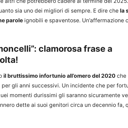
 e altri che potrebbero cadere al termine del 2025
quanto sia uno dei migliori di sempre. E dire che
la 
ne parole
ignobili e spaventose. Un’affermazione c
moncelli”: clamorosa frase a
lta!
po
il bruttissimo infortunio all’omero del 2020
che 
 per gli anni successivi. Un incidente che per fort
 quei momenti durissimi gli saranno sicuramente v
nero dette ai suoi genitori circa un decennio fa, 