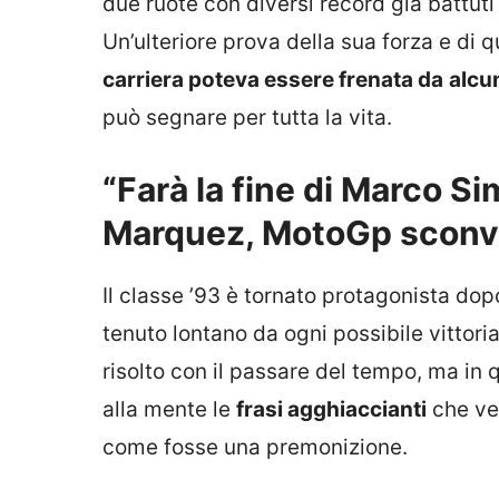
due ruote con diversi record già battuti
Un’ulteriore prova della sua forza e di 
carriera poteva essere frenata da
alcu
può segnare per tutta la vita.
“Farà la fine di Marco Si
Marquez, MotoGp sconvo
Il classe ’93 è tornato protagonista do
tenuto lontano da ogni possibile vittoria
risolto con il passare del tempo, ma in
alla mente le
frasi agghiaccianti
che ven
come fosse una premonizione.