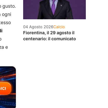
o gusto.
a ogni
tesso
Categorie
04 Agosto 2026
Calcio
i
Fiorentina, il 29 agosto il
o
centenario: il comunicato
za e