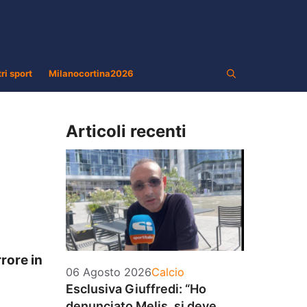
tri sport
Milanocortina2026
Articoli recenti
rore in
Categorie
06 Agosto 2026
Calcio
Esclusiva Giuffredi: “Ho
denunciato Melis, si deve