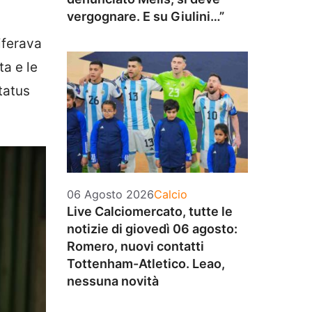
vergognare. E su Giulini…”
ciferava
ta e le
tatus
Categorie
06 Agosto 2026
Calcio
Live Calciomercato, tutte le
notizie di giovedì 06 agosto:
Romero, nuovi contatti
Tottenham-Atletico. Leao,
nessuna novità