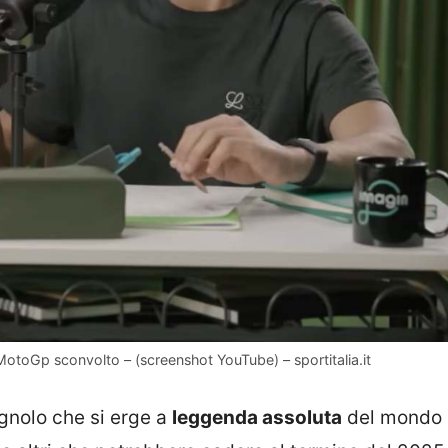
toGp sconvolto – (screenshot YouTube) – sportitalia.it
gnolo che si erge a
leggenda assoluta
del mondo 