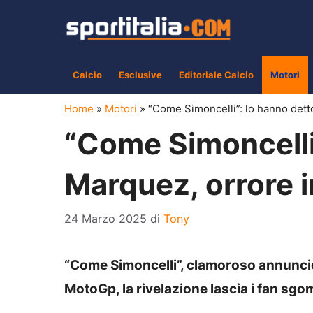
Vai
al
contenuto
Calcio
Esclusive
Editoriale Calcio
Motori
Home
»
Motori
»
“Come Simoncelli”: lo hanno dett
“Come Simoncelli”
Marquez, orrore 
24 Marzo 2025
di
Tony
“Come Simoncelli”, clamoroso annuncio
MotoGp, la rivelazione lascia i fan sgo