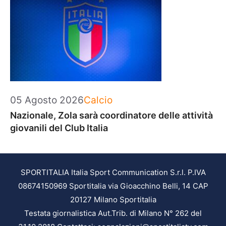
Categorie
05 Agosto 2026
Calcio
Nazionale, Zola sarà coordinatore delle attività
giovanili del Club Italia
SPORTITALIA Italia Sport Communication S.r.l. P.IVA
08674150969 Sportitalia via Gioacchino Belli, 14 CAP
20127 Milano Sportitalia
Testata giornalistica Aut.Trib. di Milano N° 262 del