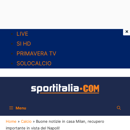
×
Vai
LIVE
al
SI HD
contenuto
PRIMAVERA TV
SOLOCALCIO
Menu
Home
»
Calcio
»
Buone notizie in casa Milan, recupero
importante in vista del Napoli!