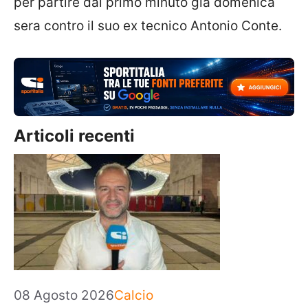
per partire dal primo minuto già domenica
sera contro il suo ex tecnico Antonio Conte.
Articoli recenti
Categorie
08 Agosto 2026
Calcio