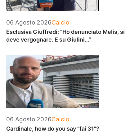
Categorie
06 Agosto 2026
Calcio
Esclusiva Giuffredi: “Ho denunciato Melis, si
deve vergognare. E su Giulini…”
Categorie
06 Agosto 2026
Calcio
Cardinale, how do you say “fai 31”?