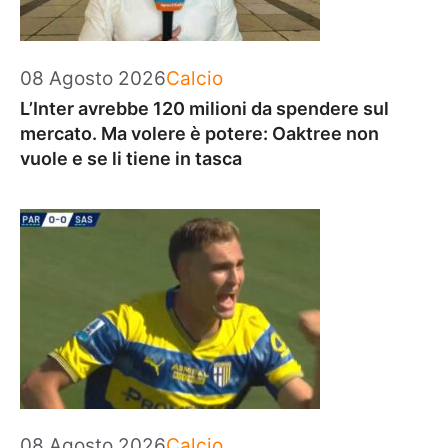
Categorie
08 Agosto 2026
Calcio
L’Inter avrebbe 120 milioni da spendere sul
mercato. Ma volere è potere: Oaktree non
vuole e se li tiene in tasca
Categorie
08 Agosto 2026
Calcio