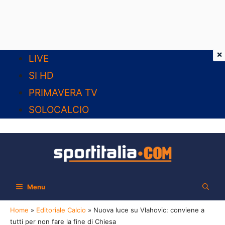
×
Vai
LIVE
al
SI HD
contenuto
PRIMAVERA TV
SOLOCALCIO
Menu
Home
»
Editoriale Calcio
»
Nuova luce su Vlahovic: conviene a
tutti per non fare la fine di Chiesa