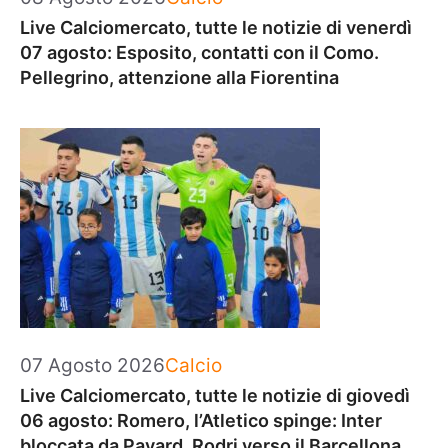
Live Calciomercato, tutte le notizie di venerdì
07 agosto: Esposito, contatti con il Como.
Pellegrino, attenzione alla Fiorentina
Categorie
07 Agosto 2026
Calcio
Live Calciomercato, tutte le notizie di giovedì
06 agosto: Romero, l’Atletico spinge: Inter
bloccata da Pavard. Rodri verso il Barcellona.