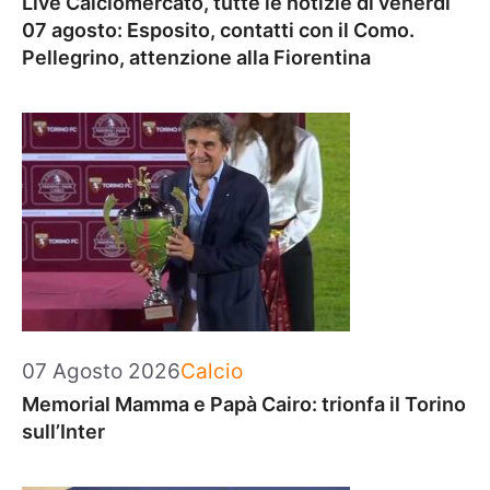
Live Calciomercato, tutte le notizie di venerdì
07 agosto: Esposito, contatti con il Como.
Pellegrino, attenzione alla Fiorentina
Categorie
07 Agosto 2026
Calcio
Memorial Mamma e Papà Cairo: trionfa il Torino
sull’Inter