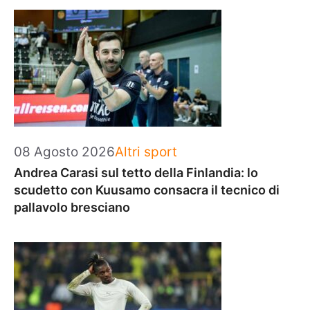
Categorie
08 Agosto 2026
Altri sport
Andrea Carasi sul tetto della Finlandia: lo
scudetto con Kuusamo consacra il tecnico di
pallavolo bresciano