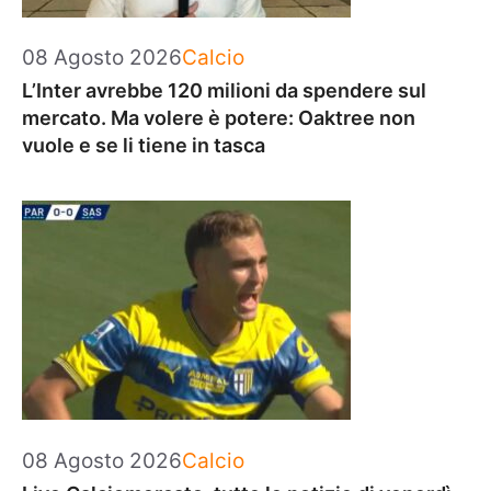
Categorie
08 Agosto 2026
Calcio
L’Inter avrebbe 120 milioni da spendere sul
mercato. Ma volere è potere: Oaktree non
vuole e se li tiene in tasca
Categorie
08 Agosto 2026
Calcio