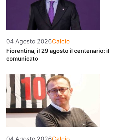
Categorie
04 Agosto 2026
Calcio
Fiorentina, il 29 agosto il centenario: il
comunicato
Categorie
04 Agosto 2026
Calcio