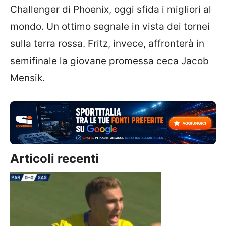
Challenger di Phoenix, oggi sfida i migliori al
mondo. Un ottimo segnale in vista dei tornei
sulla terra rossa. Fritz, invece, affronterà in
semifinale la giovane promessa ceca Jacob
Mensik.
Articoli recenti