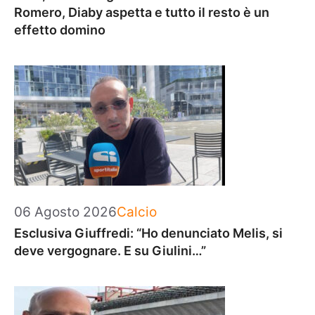
Romero, Diaby aspetta e tutto il resto è un
effetto domino
Categorie
06 Agosto 2026
Calcio
Esclusiva Giuffredi: “Ho denunciato Melis, si
deve vergognare. E su Giulini…”