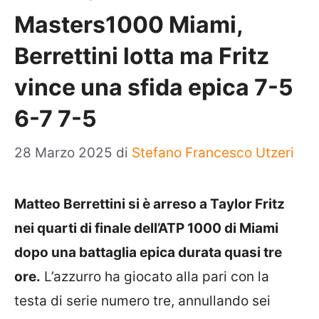
Masters1000 Miami,
Berrettini lotta ma Fritz
vince una sfida epica 7-5
6-7 7-5
28 Marzo 2025
di
Stefano Francesco Utzeri
Matteo Berrettini si è arreso a Taylor Fritz
nei quarti di finale dell’ATP 1000 di Miami
dopo una battaglia epica durata quasi tre
ore.
L’azzurro ha giocato alla pari con la
testa di serie numero tre, annullando sei