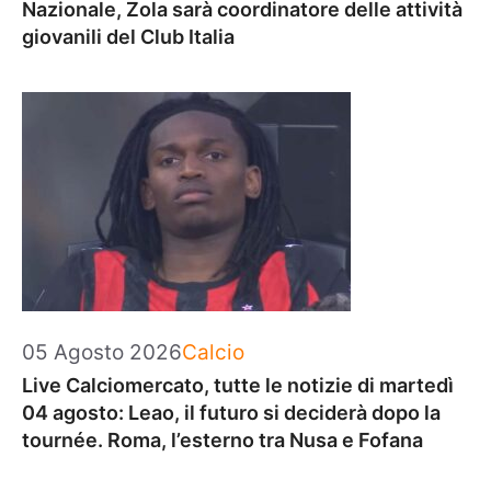
Nazionale, Zola sarà coordinatore delle attività
giovanili del Club Italia
Categorie
05 Agosto 2026
Calcio
Live Calciomercato, tutte le notizie di martedì
04 agosto: Leao, il futuro si deciderà dopo la
tournée. Roma, l’esterno tra Nusa e Fofana