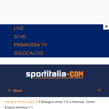
×
Vai
LIVE
al
SI HD
contenuto
PRIMAVERA TV
SOLOCALCIO
Menu
Home
»
Primo piano
»
Il Bologna vince 1-0 a Venezia. Como-
Empoli termina 1-1