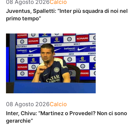
Categorie
08 Agosto 2026
Calcio
Juventus, Spalletti: “Inter più squadra di noi nel
primo tempo”
Categorie
08 Agosto 2026
Calcio
Inter, Chivu: “Martinez o Provedel? Non ci sono
gerarchie”