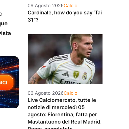
Categorie
06 Agosto 2026
Calcio
Cardinale, how do you say “fai
o
31”?
que
vista
Categorie
06 Agosto 2026
Calcio
Live Calciomercato, tutte le
notizie di mercoledì 05
agosto: Fiorentina, fatta per
Mastantuono del Real Madrid.
Roma, completata