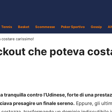
Tennis
Basket
Scommesse
Poker Sportivo
Gossip
Al
a costare carissimo!
lackout che poteva cost
a tranquilla contro l’Udinese, forte di una presta
ciava presagire un finale sereno.
Eppure, gli ultim
i certezza, trasformando un dominio indiscutibile 