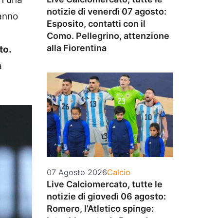
notizie di venerdì 07 agosto:
hanno
Esposito, contatti con il
Como. Pellegrino, attenzione
alla Fiorentina
to.
a
Categorie
07 Agosto 2026
Calcio
Live Calciomercato, tutte le
notizie di giovedì 06 agosto:
Romero, l’Atletico spinge: