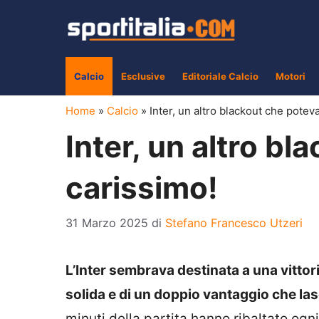
Vai
al
contenuto
Calcio
Esclusive
Editoriale Calcio
Motori
Home
»
Calcio
»
Inter, un altro blackout che potev
Inter, un altro b
carissimo!
31 Marzo 2025
di
Stefano Francesco Utzeri
L’Inter sembrava destinata a una vittori
solida e di un doppio vantaggio che las
minuti della partita hanno ribaltato ogn