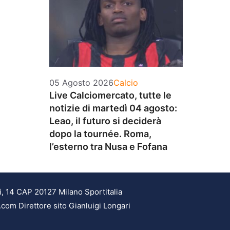
Categorie
05 Agosto 2026
Calcio
Live Calciomercato, tutte le
notizie di martedì 04 agosto:
Leao, il futuro si deciderà
dopo la tournée. Roma,
l’esterno tra Nusa e Fofana
i, 14 CAP 20127 Milano Sportitalia
.com Direttore sito Gianluigi Longari