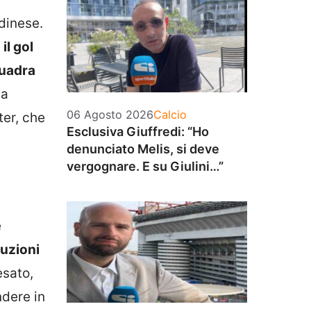
Udinese.
il gol
quadra
 a
Categorie
06 Agosto 2026
Calcio
ter, che
Esclusiva Giuffredi: “Ho
denunciato Melis, si deve
vergognare. E su Giulini…”
e
tuzioni
esato,
ndere in