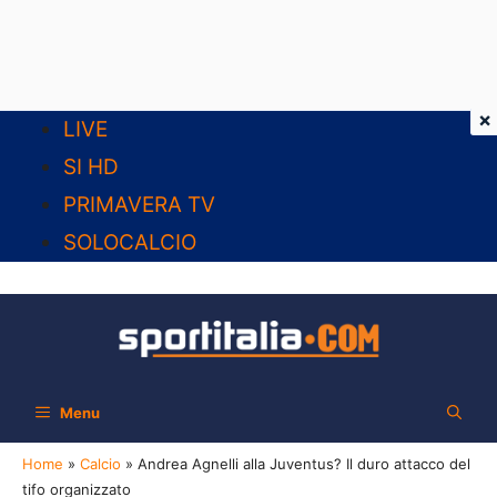
×
Vai
LIVE
al
SI HD
contenuto
PRIMAVERA TV
SOLOCALCIO
Menu
Home
»
Calcio
»
Andrea Agnelli alla Juventus? Il duro attacco del
tifo organizzato