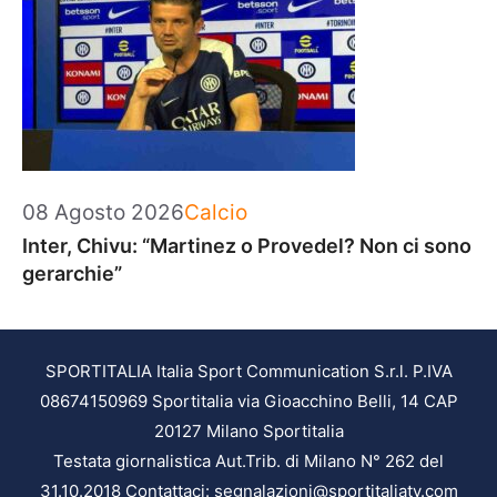
Categorie
08 Agosto 2026
Calcio
Inter, Chivu: “Martinez o Provedel? Non ci sono
gerarchie”
SPORTITALIA Italia Sport Communication S.r.l. P.IVA
08674150969 Sportitalia via Gioacchino Belli, 14 CAP
20127 Milano Sportitalia
Testata giornalistica Aut.Trib. di Milano N° 262 del
31.10.2018 Contattaci: segnalazioni@sportitaliatv.com