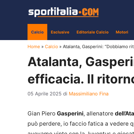
Vai
al
contenuto
Calcio
Esclusive
Editoriale Calcio
Motori
Home
»
Calcio
»
Atalanta, Gasperini: “Dobbiamo rit
Atalanta, Gasperi
efficacia. Il rito
05 Aprile 2025
di
Massimiliano Fina
Gian Piero
Gasperini
, allenatore
dell’At
può perdere, io faccio fatica a vedere q
avevamo vinto con la Juventus e giocato