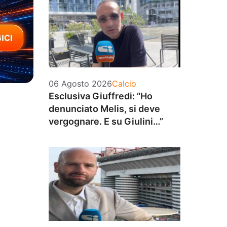
Categorie
06 Agosto 2026
Calcio
Esclusiva Giuffredi: “Ho
denunciato Melis, si deve
vergognare. E su Giulini…”