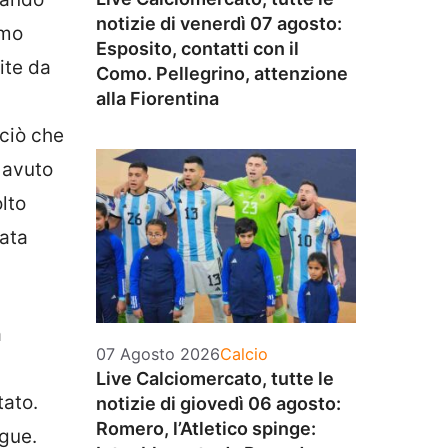
notizie di venerdì 07 agosto:
amo
Esposito, contatti con il
ite da
Como. Pellegrino, attenzione
alla Fiorentina
 ciò che
e avuto
lto
eata
a
Categorie
07 Agosto 2026
Calcio
Live Calciomercato, tutte le
tato.
notizie di giovedì 06 agosto:
Romero, l’Atletico spinge:
ague.