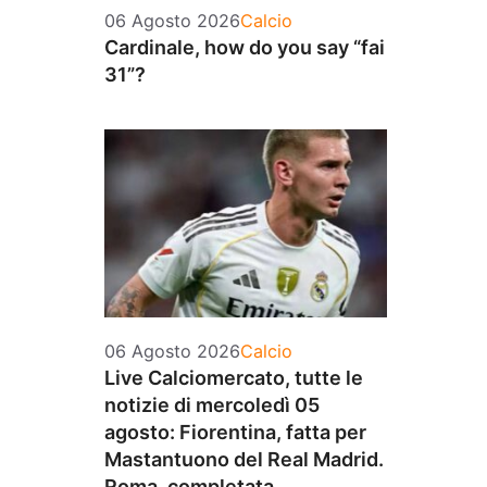
Categorie
06 Agosto 2026
Calcio
Cardinale, how do you say “fai
31”?
Categorie
06 Agosto 2026
Calcio
Live Calciomercato, tutte le
notizie di mercoledì 05
agosto: Fiorentina, fatta per
Mastantuono del Real Madrid.
Roma, completata