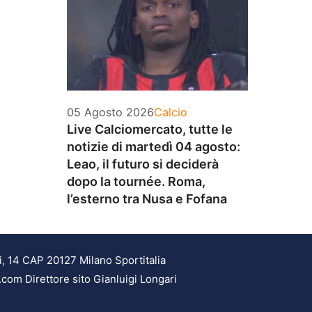
Categorie
05 Agosto 2026
Calcio
Live Calciomercato, tutte le
notizie di martedì 04 agosto:
Leao, il futuro si deciderà
dopo la tournée. Roma,
l’esterno tra Nusa e Fofana
i, 14 CAP 20127 Milano Sportitalia
.com Direttore sito Gianluigi Longari