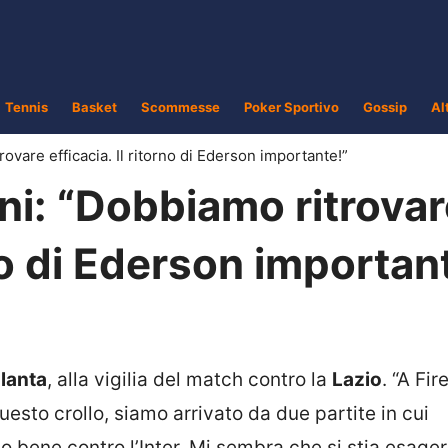
Tennis
Basket
Scommesse
Poker Sportivo
Gossip
Al
rovare efficacia. Il ritorno di Ederson importante!”
ni: “Dobbiamo ritrova
rno di Ederson importan
alanta
, alla vigilia del match contro la
Lazio
. “A Fir
uesto crollo, siamo arrivato da due partite in cui
 bene contro l’Inter. Mi sembra che si stia esage