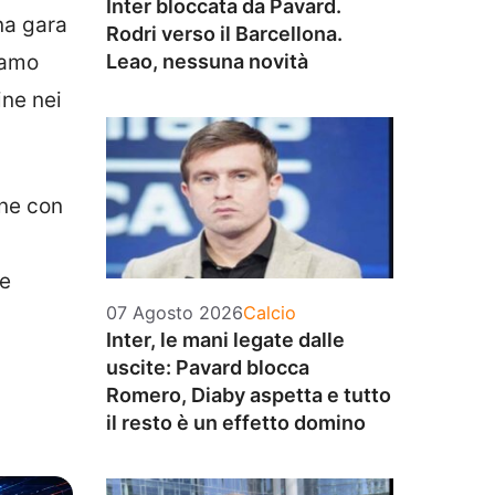
Inter bloccata da Pavard.
na gara
Rodri verso il Barcellona.
iamo
Leao, nessuna novità
ine nei
one con
re
Categorie
07 Agosto 2026
Calcio
Inter, le mani legate dalle
uscite: Pavard blocca
Romero, Diaby aspetta e tutto
il resto è un effetto domino