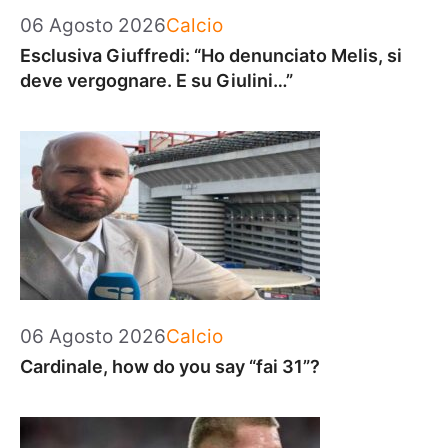
Categorie
06 Agosto 2026
Calcio
Esclusiva Giuffredi: “Ho denunciato Melis, si
deve vergognare. E su Giulini…”
Categorie
06 Agosto 2026
Calcio
Cardinale, how do you say “fai 31”?