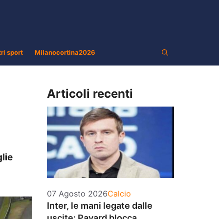
tri sport
Milanocortina2026
Articoli recenti
lie
Categorie
07 Agosto 2026
Calcio
Inter, le mani legate dalle
uscite: Pavard blocca