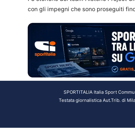
con gli impegni che sono proseguiti fin
SPORTITALIA Italia Sport Communic
Testata giornalistica Aut.Trib. di M