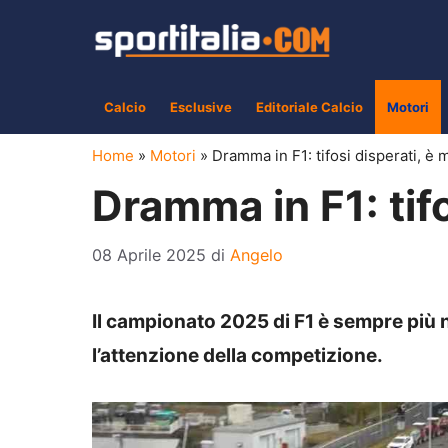
Vai
al
contenuto
Calcio
Esclusive
Editoriale Calcio
Motori
Home
»
Motori
»
Dramma in F1: tifosi disperati, è 
Dramma in F1: tif
08 Aprile 2025
di
Angelo
Il campionato 2025 di F1 è sempre più 
l’attenzione della competizione.