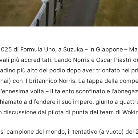
e 2025 di Formula Uno, a Suzuka – in Giappone – Ma
ivali più accreditati: Lando Norris e Oscar Piastri d
adino più alto del podio dopo aver trionfato nei p
i) con il britannico Norris. La tappa della compe
’ennesima volta – il talento sconfinato e l’abnega
chiamato a difendere il suo impero, giunto a quattro 
n discussione dal pilota di punta del team di Woki
rsi campione del mondo, il tentativo (a vuoto) del