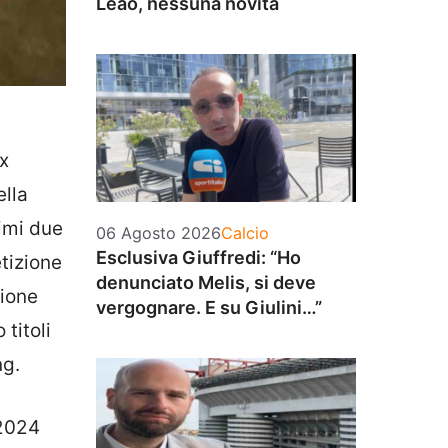
Leao, nessuna novità
x
ella
rimi due
Categorie
06 Agosto 2026
Calcio
Esclusiva Giuffredi: “Ho
tizione
denunciato Melis, si deve
zione
vergognare. E su Giulini…”
titoli
ng.
 2024