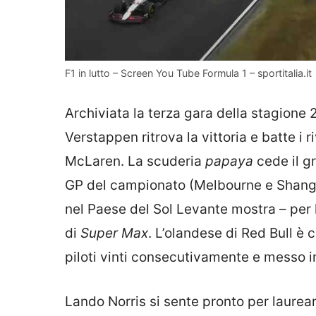
F1 in lutto – Screen You Tube Formula 1 – sportitalia.it
Archiviata la terza gara della stagion
Verstappen ritrova la vittoria e batte i r
McLaren. La scuderia
papaya
cede il gr
GP del campionato (Melbourne e Shangha
nel Paese del Sol Levante mostra – per l
di
Super Max
. L’olandese di Red Bull è 
piloti vinti consecutivamente e messo i
Lando Norris si sente pronto per laurea