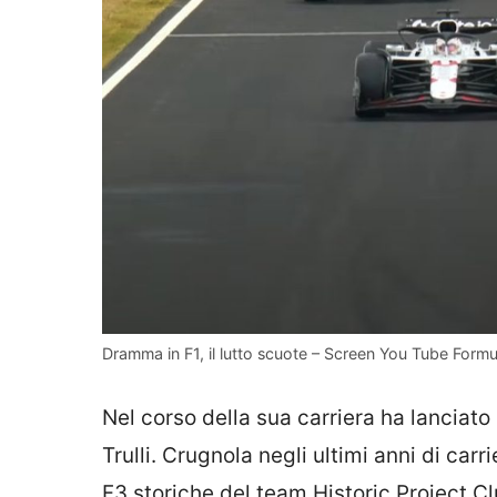
Dramma in F1, il lutto scuote – Screen You Tube Formula
Nel corso della sua carriera ha lanciato
Trulli. Crugnola negli ultimi anni di carr
F3 storiche del team Historic Project Cl