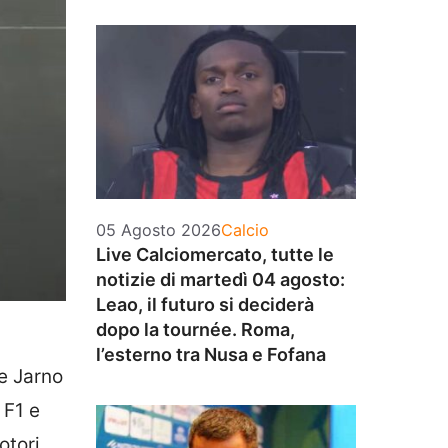
Categorie
05 Agosto 2026
Calcio
Live Calciomercato, tutte le
notizie di martedì 04 agosto:
Leao, il futuro si deciderà
dopo la tournée. Roma,
l’esterno tra Nusa e Fofana
 e Jarno
 F1 e
otori,