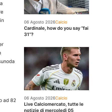
la
re
in
Categorie
06 Agosto 2026
Calcio
Cardinale, how do you say “fai
31”?
er
m
Tsunoda
Categorie
06 Agosto 2026
Calcio
to ad 82
Live Calciomercato, tutte le
notizie di mercoledì 05