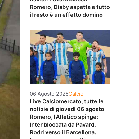
Romero, Diaby aspetta e tutto
il resto è un effetto domino
Categorie
06 Agosto 2026
Calcio
Live Calciomercato, tutte le
notizie di giovedì 06 agosto:
Romero, l’Atletico spinge:
Inter bloccata da Pavard.
Rodri verso il Barcellona.