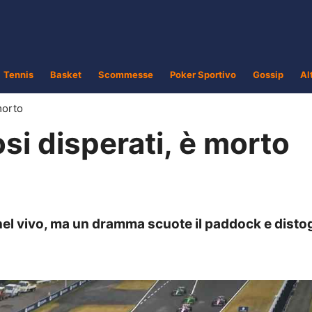
Tennis
Basket
Scommesse
Poker Sportivo
Gossip
Al
morto
osi disperati, è morto
nel vivo, ma un dramma scuote il paddock e distog