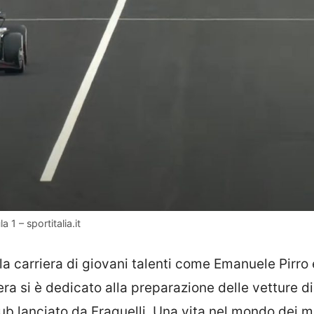
 1 – sportitalia.it
 la carriera di giovani talenti come Emanuele Pirro
iera si è dedicato alla preparazione delle vetture di
ub lanciato da Fraquelli. Una vita nel mondo dei m