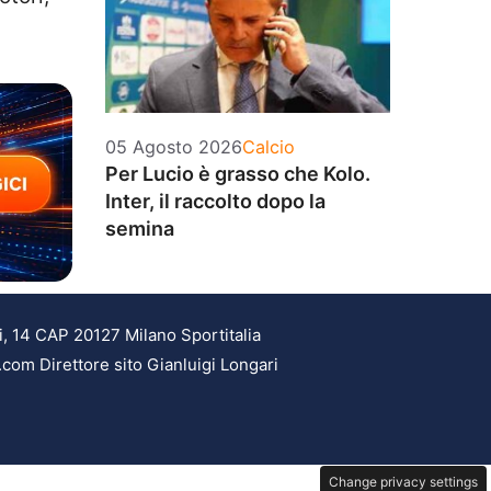
Categorie
05 Agosto 2026
Calcio
Per Lucio è grasso che Kolo.
Inter, il raccolto dopo la
semina
i, 14 CAP 20127 Milano Sportitalia
.com Direttore sito Gianluigi Longari
Change privacy settings