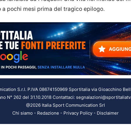
o a pochi mesi prima del tragico epilogo.
ation S.r.l. P.IVA 08674150969 Sportitalia via Gioacchino Bell
ilano N° 262 del 31.10.2018 Contattaci: segnalazioni@sportitaliatv
@2026 Italia Sport Communication Srl
Chi siamo
-
Redazione
-
Privacy Policy
-
Disclaimer