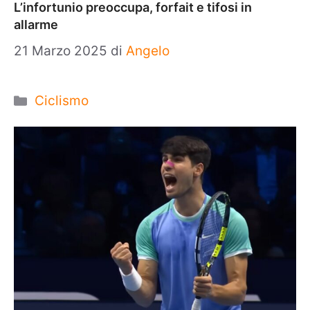
L’infortunio preoccupa, forfait e tifosi in
allarme
21 Marzo 2025
di
Angelo
Categorie
Ciclismo