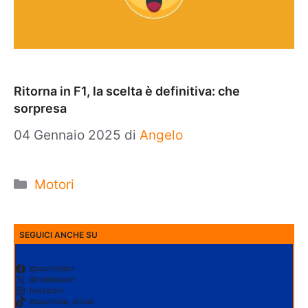
Ritorna in F1, la scelta è definitiva: che
sorpresa
04 Gennaio 2025
di
Angelo
Categorie
Motori
SEGUICI ANCHE SU
@sportitaliatv
@tvdellosport
Instagram
@sportitalia_official