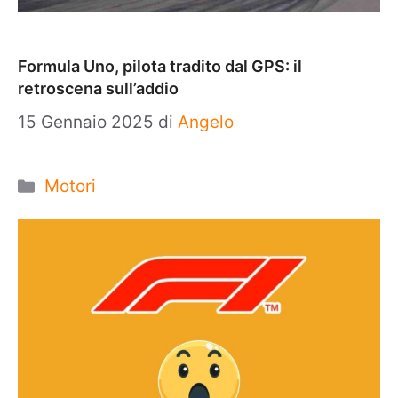
Formula Uno, pilota tradito dal GPS: il
retroscena sull’addio
15 Gennaio 2025
di
Angelo
Categorie
Motori