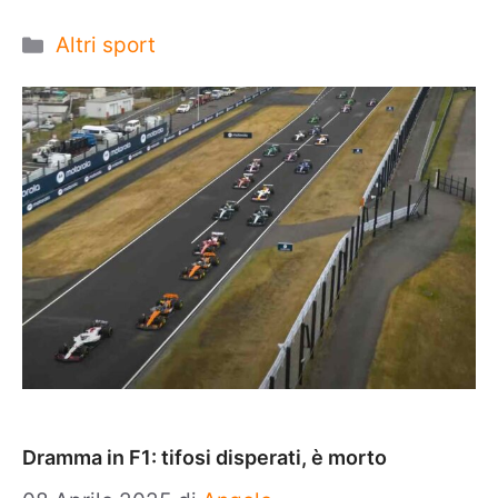
Categorie
Altri sport
Dramma in F1: tifosi disperati, è morto