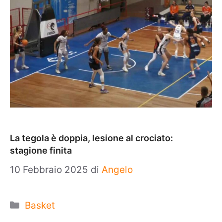
La tegola è doppia, lesione al crociato:
stagione finita
10 Febbraio 2025
di
Angelo
Categorie
Basket