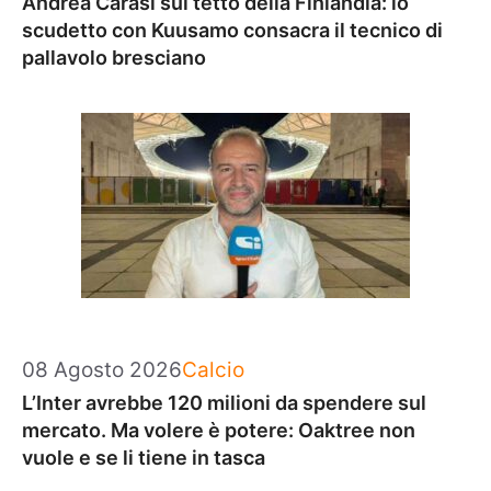
Andrea Carasi sul tetto della Finlandia: lo
scudetto con Kuusamo consacra il tecnico di
pallavolo bresciano
Categorie
08 Agosto 2026
Calcio
L’Inter avrebbe 120 milioni da spendere sul
mercato. Ma volere è potere: Oaktree non
vuole e se li tiene in tasca