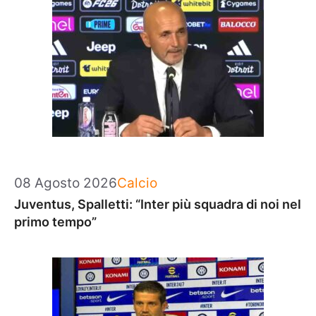
Categorie
08 Agosto 2026
Calcio
Juventus, Spalletti: “Inter più squadra di noi nel
primo tempo”