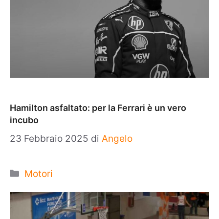
Hamilton asfaltato: per la Ferrari è un vero
incubo
23 Febbraio 2025
di
Angelo
Categorie
Motori