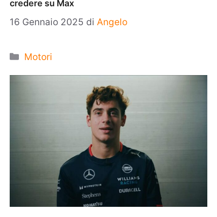
credere su Max
16 Gennaio 2025
di
Angelo
Categorie
Motori