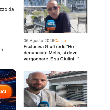
ezzo da
Categorie
06 Agosto 2026
Calcio
Esclusiva Giuffredi: “Ho
un
denunciato Melis, si deve
vergognare. E su Giulini…”