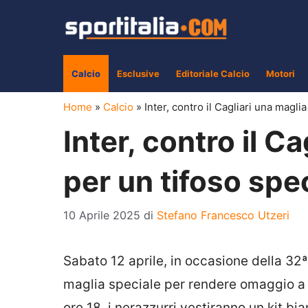
Vai
al
contenuto
Calcio
Esclusive
Editoriale Calcio
Motori
Home
»
Calcio
»
Inter, contro il Cagliari una magli
Inter, contro il C
per un tifoso spe
10 Aprile 2025
di
Stefano Francesco Utzeri
Sabato 12 aprile, in occasione della 32ª
maglia speciale per rendere omaggio 
ore 18, i nerazzurri vestiranno un kit b