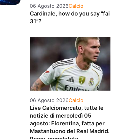
Categorie
06 Agosto 2026
Calcio
Cardinale, how do you say “fai
31”?
Categorie
06 Agosto 2026
Calcio
Live Calciomercato, tutte le
notizie di mercoledì 05
agosto: Fiorentina, fatta per
Mastantuono del Real Madrid.
Roma, completata