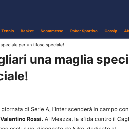
Tennis
Basket
Scommesse
Poker Sportivo
Gossip
Al
a speciale per un tifoso speciale!
agliari una maglia spec
ciale!
 giornata di Serie A, l’Inter scenderà in campo co
a
Valentino Rossi.
Al Meazza, la sfida contro il Cagli
ianco esclusivo, disegnato da Nike, dedicato al