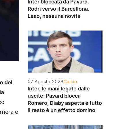
Inter bloccata da Pavard.
Rodri verso il Barcellona.
Leao, nessuna novità
Categorie
07 Agosto 2026
Calcio
o del
Inter, le mani legate dalle
da
uscite: Pavard blocca
co
Romero, Diaby aspetta e tutto
il resto è un effetto domino
rriera e