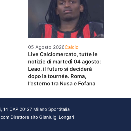
Categorie
05 Agosto 2026
Calcio
Live Calciomercato, tutte le
notizie di martedì 04 agosto:
Leao, il futuro si deciderà
dopo la tournée. Roma,
l’esterno tra Nusa e Fofana
i, 14 CAP 20127 Milano Sportitalia
.com Direttore sito Gianluigi Longari