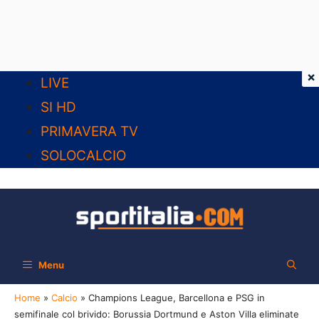
×
Vai
LIVE
al
SI HD
contenuto
PRIMAVERA TV
SOLOCALCIO
Menu
Home
»
Calcio
»
Champions League, Barcellona e PSG in
semifinale col brivido: Borussia Dortmund e Aston Villa eliminate