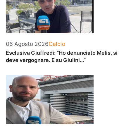
Categorie
06 Agosto 2026
Calcio
Esclusiva Giuffredi: “Ho denunciato Melis, si
deve vergognare. E su Giulini…”