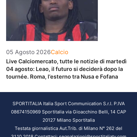
Categorie
05 Agosto 2026
Calcio
Live Calciomercato, tutte le notizie di martedì
04 agosto: Leao, il futuro si deciderà dopo la
tournée. Roma, l’esterno tra Nusa e Fofana
SPORTITALIA Italia Sport Communication S.r.l. P.IVA
08674150969 Sportitalia via Gioacchino Belli, 14 CAP
20127 Milano Sportitalia
Testata giornalistica Aut.Trib. di Milano N° 262 del
31.10.2018 Contattaci: segnalazioni@sportitaliatv.com