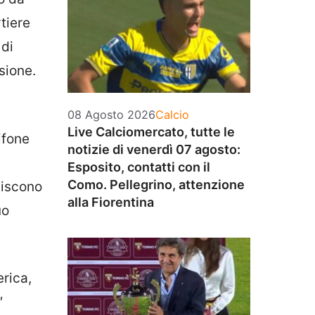
tiere
 di
sione.
Categorie
08 Agosto 2026
Calcio
Live Calciomercato, tutte le
rifone
notizie di venerdì 07 agosto:
Esposito, contatti con il
Como. Pellegrino, attenzione
tiscono
alla Fiorentina
uo
erica,
′