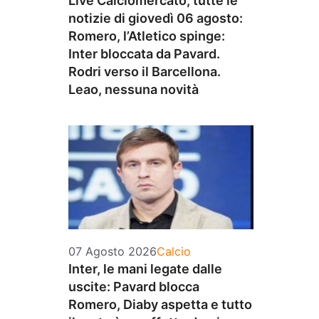
Live Calciomercato, tutte le
notizie di giovedì 06 agosto:
Romero, l’Atletico spinge:
Inter bloccata da Pavard.
Rodri verso il Barcellona.
Leao, nessuna novità
Categorie
07 Agosto 2026
Calcio
Inter, le mani legate dalle
uscite: Pavard blocca
Romero, Diaby aspetta e tutto