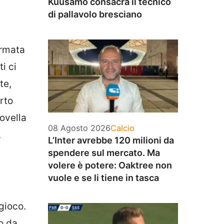
Kuusamo consacra il tecnico
di pallavolo bresciano
ormata
i ci
te,
rto
ovella
Categorie
08 Agosto 2026
Calcio
.
L’Inter avrebbe 120 milioni da
spendere sul mercato. Ma
volere è potere: Oaktree non
vuole e se li tiene in tasca
gioco.
o da