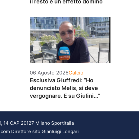
il resto è un effetto domino
Categorie
06 Agosto 2026
Calcio
Esclusiva Giuffredi: “Ho
denunciato Melis, si deve
vergognare. E su Giulini…”
i, 14 CAP 20127 Milano Sportitalia
.com Direttore sito Gianluigi Longari