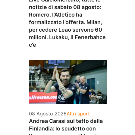
notizie di sabato 08 agosto:
Romero, l’Atletico ha
formalizzato l’offerta. Milan,
per cedere Leao servono 60
milioni. Lukaku, il Fenerbahce
c’è
Categorie
08 Agosto 2026
Altri sport
Andrea Carasi sul tetto della
Finlandia: lo scudetto con