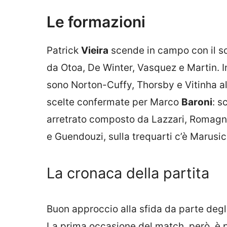
Le formazioni
Patrick
Vieira
scende in campo con il soli
da Otoa, De Winter, Vasquez e Martin. I
sono Norton-Cuffy, Thorsby e Vitinha all
scelte confermate per Marco
Baroni
: s
arretrato composto da Lazzari, Romagnol
e Guendouzi, sulla trequarti c’è Marusic
La cronaca della partita
Buon approccio alla sfida da parte degli
La prima occasione del match, però, è p