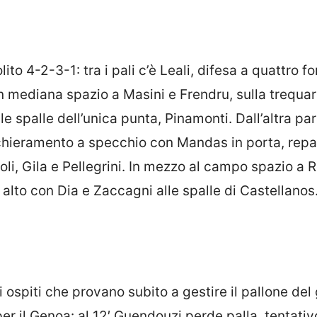
to 4-2-3-1: tra i pali c’è Leali, difesa a quattro f
n mediana spazio a Masini e Frendru, sulla trequart
e spalle dell’unica punta, Pinamonti. Dall’altra par
chieramento a specchio con Mandas in porta, repa
i, Gila e Pellegrini. In mezzo al campo spazio a R
 alto con Dia e Zaccagni alle spalle di Castellanos
 ospiti che provano subito a gestire il pallone del 
er il Genoa: al 12′ Guendouzi perde palla, tentativ