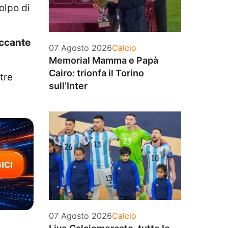
olpo di
accante
Categorie
07 Agosto 2026
Calcio
Memorial Mamma e Papà
Cairo: trionfa il Torino
tre
sull’Inter
Categorie
07 Agosto 2026
Calcio