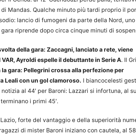
 di Mandas. Qualche minuto più tardi proprio il por
sodio: lancio di fumogeni da parte della Nord, uno
La gara riprende dopo circa cinque minuti di sospen
 svolta della gara: Zaccagni, lanciato a rete, viene
VAR, Ayroldi espelle il debuttante in Serie A
. Il G
 la gara: Pellegrini crossa alla perfezione per
era Leali con un gol clamoroso.
I biancocelesti ges
notizia al 44′ per Baroni: Lazzari si infortuna, al s
terminano i primi 45′.
Lazio, forte del vantaggio e della superiorità num
 ragazzi di mister Baroni iniziano con cautela, al 58