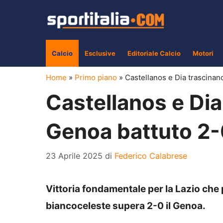
Vai
al
contenuto
Calcio
Esclusive
Editoriale Calcio
Motori
Home
»
Primo piano
»
Castellanos e Dia trascinan
Castellanos e Dia
Genoa battuto 2
23 Aprile 2025
di
Federico Calabrese
Vittoria fondamentale per la Lazio che
biancoceleste supera 2-0 il Genoa.