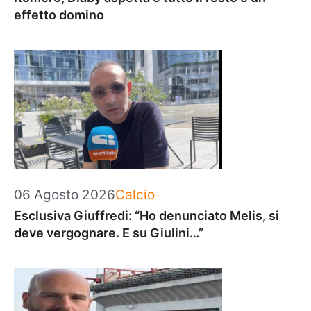
effetto domino
Categorie
06 Agosto 2026
Calcio
Esclusiva Giuffredi: “Ho denunciato Melis, si
deve vergognare. E su Giulini…”