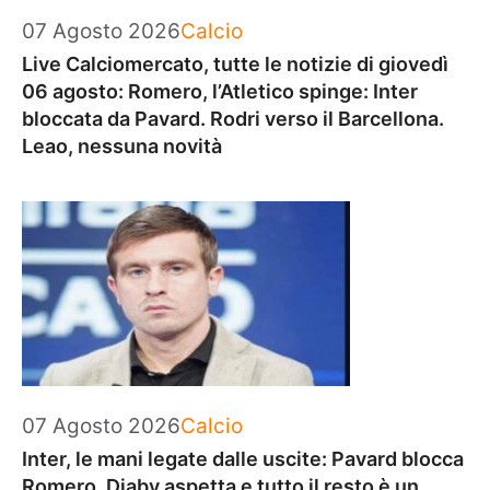
Categorie
07 Agosto 2026
Calcio
Live Calciomercato, tutte le notizie di giovedì
06 agosto: Romero, l’Atletico spinge: Inter
bloccata da Pavard. Rodri verso il Barcellona.
Leao, nessuna novità
Categorie
07 Agosto 2026
Calcio
Inter, le mani legate dalle uscite: Pavard blocca
Romero, Diaby aspetta e tutto il resto è un