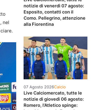
notizie di venerdì 07 agosto:
Esposito, contatti con il
tto
Como. Pellegrino, attenzione
, nel
alla Fiorentina
iciare.
Categorie
07 Agosto 2026
Calcio
Live Calciomercato, tutte le
notizie di giovedì 06 agosto:
Romero, l’Atletico spinge: