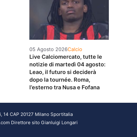
Categorie
05 Agosto 2026
Calcio
Live Calciomercato, tutte le
notizie di martedì 04 agosto:
Leao, il futuro si deciderà
dopo la tournée. Roma,
l’esterno tra Nusa e Fofana
i, 14 CAP 20127 Milano Sportitalia
.com Direttore sito Gianluigi Longari