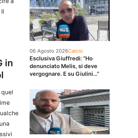
cire a
.
Il
Categorie
06 Agosto 2026
Calcio
Esclusiva Giuffredi: “Ho
 in
denunciato Melis, si deve
l
vergognare. E su Giulini…”
a quel
rime
qualche
 una
ssivi