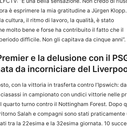
 LFCTV: “È una bella sensazione. Non credo di rius
 ora è esprimere la mia gratitudine a Jürgen Klopp
 cultura, il ritmo di lavoro, la qualità, è stato
e molto bene e forse ha contribuito il fatto che il
riodo difficile. Non gli capitava da cinque anni”.
remier e la delusione con il PSG
ta da incorniciare del Liverpoo
to, con la vittoria in trasferta contro l’Ipswich: d
ciasassi in campionato con undici vittorie nelle p
 al quarto turno contro il Nottingham Forest. Dopo 
ritorno Salah e compagni sono stati praticamente
ati tra la 22esima e la 32esima giornata. 10 succe