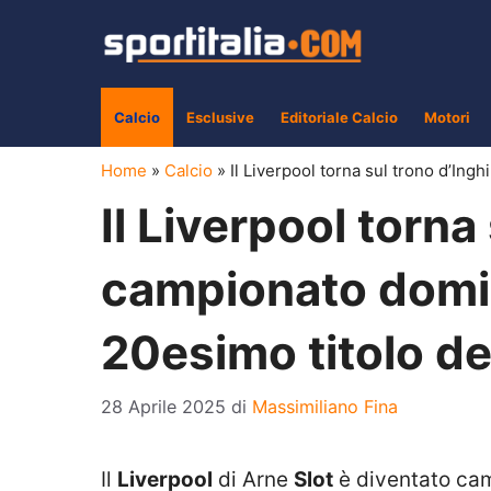
Vai
al
contenuto
Calcio
Esclusive
Editoriale Calcio
Motori
Home
»
Calcio
»
Il Liverpool torna sul trono d’Ingh
Il Liverpool torna 
campionato domina
20esimo titolo del
28 Aprile 2025
di
Massimiliano Fina
Il
Liverpool
di Arne
Slot
è diventato ca