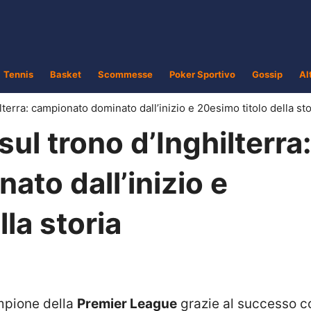
Tennis
Basket
Scommesse
Poker Sportivo
Gossip
Al
ilterra: campionato dominato dall’inizio e 20esimo titolo della sto
sul trono d’Inghilterra
to dall’inizio e
la storia
mpione della
Premier League
grazie al successo co