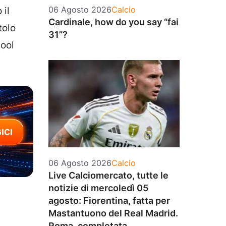
Categorie
06 Agosto 2026
Calcio
 il
Cardinale, how do you say “fai
tolo
31”?
pool
Categorie
06 Agosto 2026
Calcio
Live Calciomercato, tutte le
notizie di mercoledì 05
agosto: Fiorentina, fatta per
Mastantuono del Real Madrid.
Roma, completata