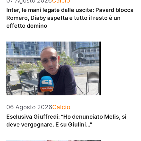
07 Agosto 2026
Calcio
Inter, le mani legate dalle uscite: Pavard blocca
Romero, Diaby aspetta e tutto il resto è un
effetto domino
Categorie
06 Agosto 2026
Calcio
Esclusiva Giuffredi: “Ho denunciato Melis, si
deve vergognare. E su Giulini…”