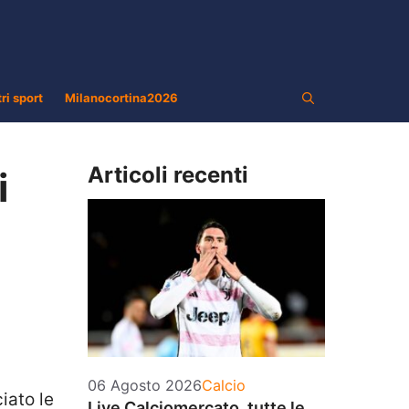
tri sport
Milanocortina2026
Articoli recenti
i
Categorie
06 Agosto 2026
Calcio
iato le
Live Calciomercato, tutte le