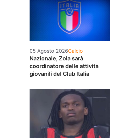
Categorie
05 Agosto 2026
Calcio
Nazionale, Zola sarà
coordinatore delle attività
giovanili del Club Italia