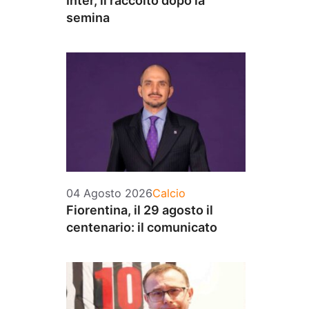
Inter, il raccolto dopo la
semina
Categorie
04 Agosto 2026
Calcio
Fiorentina, il 29 agosto il
centenario: il comunicato