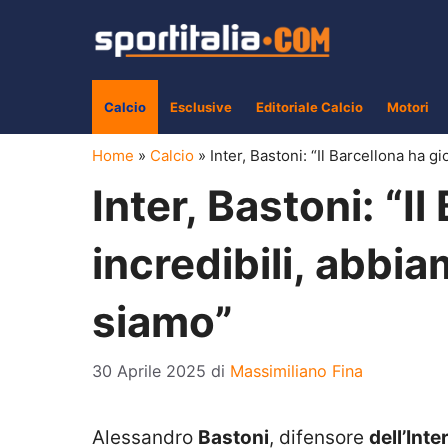
Vai
al
contenuto
Calcio
Esclusive
Editoriale Calcio
Motori
Home
»
Calcio
»
Inter, Bastoni: “Il Barcellona ha g
Inter, Bastoni: “I
incredibili, abbia
siamo”
30 Aprile 2025
di
Massimiliano Fina
Alessandro
Bastoni
, difensore
dell’Inte