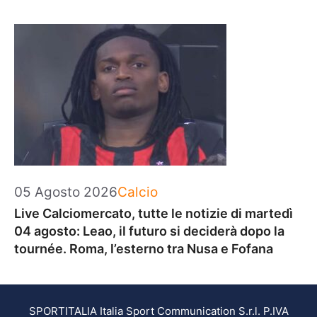
Categorie
05 Agosto 2026
Calcio
Live Calciomercato, tutte le notizie di martedì
04 agosto: Leao, il futuro si deciderà dopo la
tournée. Roma, l’esterno tra Nusa e Fofana
SPORTITALIA Italia Sport Communication S.r.l. P.IVA