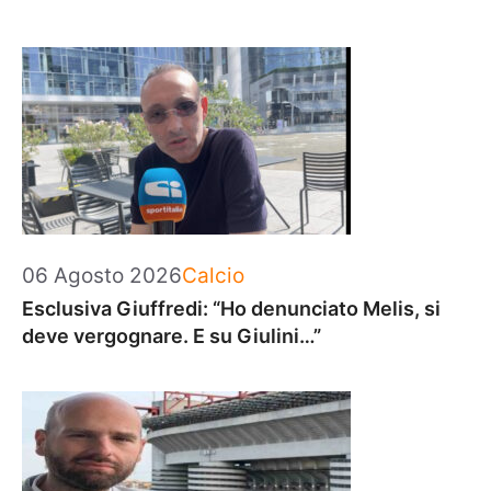
Categorie
06 Agosto 2026
Calcio
Esclusiva Giuffredi: “Ho denunciato Melis, si
deve vergognare. E su Giulini…”