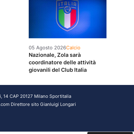
Categorie
05 Agosto 2026
Calcio
Nazionale, Zola sarà
coordinatore delle attività
giovanili del Club Italia
i, 14 CAP 20127 Milano Sportitalia
.com Direttore sito Gianluigi Longari