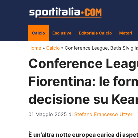
Vai
al
contenuto
Calcio
Esclusive
Editoriale Calcio
Motori
Home
»
Calcio
»
Conference League, Betis Siviglia-
Conference League
Fiorentina: le form
decisione su Kea
01 Maggio 2025
di
Stefano Francesco Utzeri
È un’altra notte europea carica di aspett