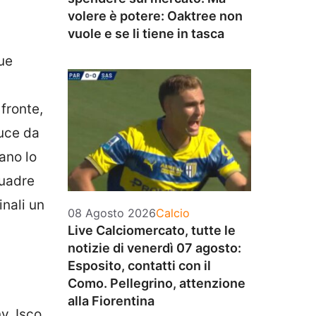
volere è potere: Oaktree non
vuole e se li tiene in tasca
due
fronte,
duce da
ano lo
quadre
inali un
Categorie
08 Agosto 2026
Calcio
Live Calciomercato, tutte le
notizie di venerdì 07 agosto:
Esposito, contatti con il
Como. Pellegrino, attenzione
alla Fiorentina
y, Isco,