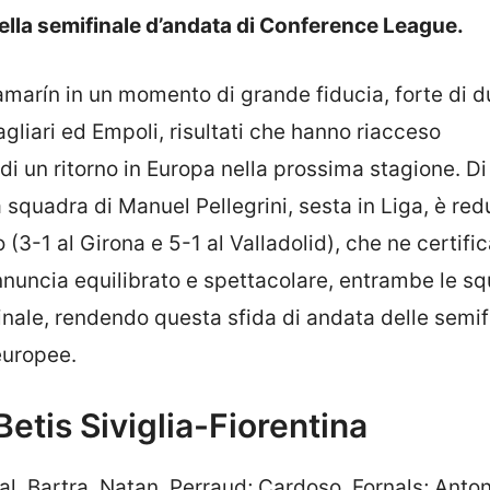
 nella semifinale d’andata di Conference League.
lamarín in un momento di grande fiducia, forte di 
agliari ed Empoli, risultati che hanno riacceso
di un ritorno in Europa nella prossima stagione. Di 
la squadra di Manuel Pellegrini, sesta in Liga, è re
3-1 al Girona e 5-1 al Valladolid), che ne certific
annuncia equilibrato e spettacolare, entrambe le s
inale, rendendo questa sfida di andata delle semif
europee.
 Betis Siviglia-Fiorentina
bal, Bartra, Natan, Perraud; Cardoso, Fornals; Anton