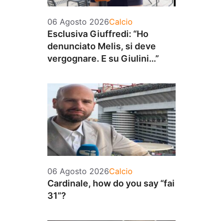
Categorie
06 Agosto 2026
Calcio
Esclusiva Giuffredi: “Ho
denunciato Melis, si deve
vergognare. E su Giulini…”
Categorie
06 Agosto 2026
Calcio
Cardinale, how do you say “fai
31”?