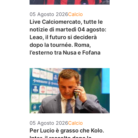
Categorie
05 Agosto 2026
Calcio
Live Calciomercato, tutte le
notizie di martedì 04 agosto:
Leao, il futuro si deciderà
dopo la tournée. Roma,
l’esterno tra Nusa e Fofana
Categorie
05 Agosto 2026
Calcio
Per Lucio è grasso che Kolo.