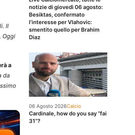
notizie di giovedì 06 agosto:
Besiktas, confermato
l’interesse per Vlahovic:
. Il
smentito quello per Brahim
. Oggi
Diaz
erà a
a da
assimo
Categorie
06 Agosto 2026
Calcio
Cardinale, how do you say “fai
31”?