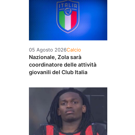
Categorie
05 Agosto 2026
Calcio
Nazionale, Zola sarà
coordinatore delle attività
giovanili del Club Italia