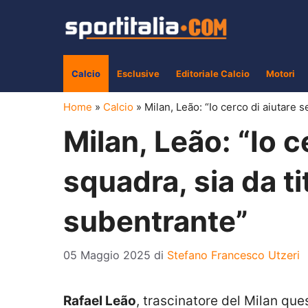
Vai
al
contenuto
Calcio
Esclusive
Editoriale Calcio
Motori
Home
»
Calcio
»
Milan, Leão: “Io cerco di aiutare 
Milan, Leão: “Io c
squadra, sia da ti
subentrante”
05 Maggio 2025
di
Stefano Francesco Utzeri
Rafael Leão
, trascinatore del Milan que