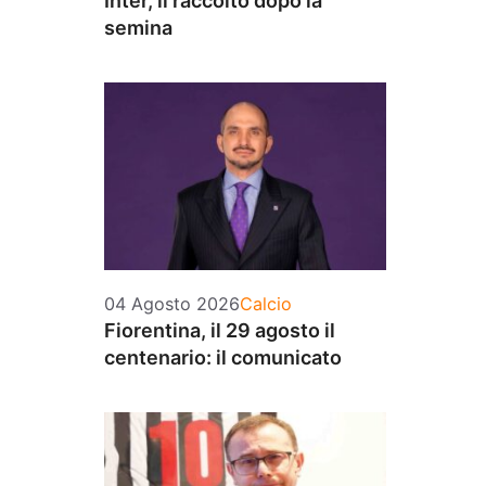
Inter, il raccolto dopo la
semina
Categorie
04 Agosto 2026
Calcio
Fiorentina, il 29 agosto il
centenario: il comunicato