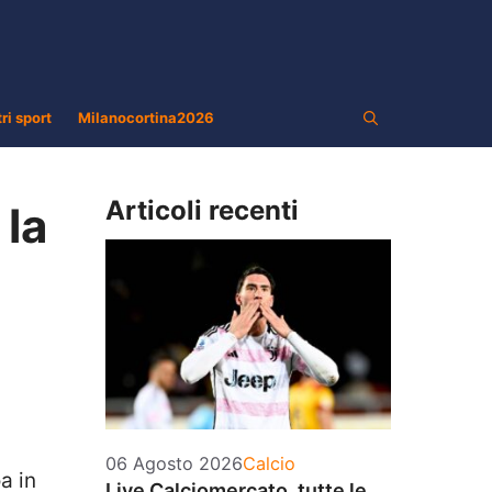
tri sport
Milanocortina2026
Articoli recenti
 la
Categorie
06 Agosto 2026
Calcio
a in
Live Calciomercato, tutte le