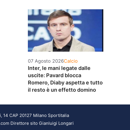
Categorie
07 Agosto 2026
Calcio
Inter, le mani legate dalle
uscite: Pavard blocca
Romero, Diaby aspetta e tutto
il resto è un effetto domino
i, 14 CAP 20127 Milano Sportitalia
.com Direttore sito Gianluigi Longari