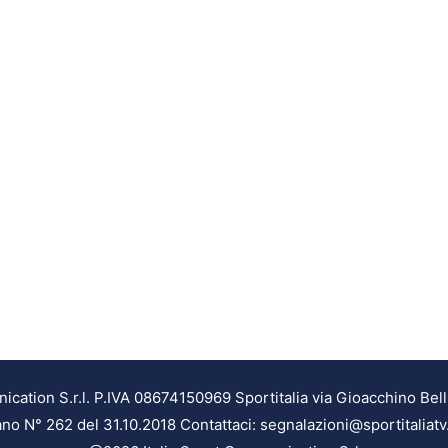
ation S.r.l. P.IVA 08674150969 Sportitalia via Gioacchino Bell
ilano N° 262 del 31.10.2018 Contattaci: segnalazioni@sportitaliatv