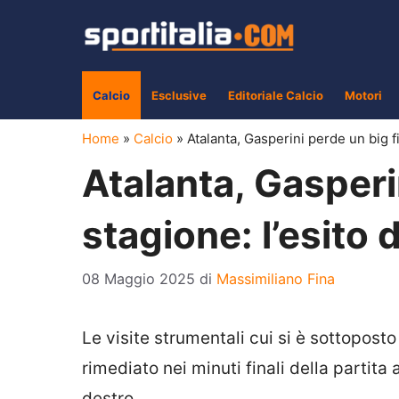
Vai
al
contenuto
Calcio
Esclusive
Editoriale Calcio
Motori
Home
»
Calcio
»
Atalanta, Gasperini perde un big fi
Atalanta, Gasperin
stagione: l’esito 
08 Maggio 2025
di
Massimiliano Fina
Le visite strumentali cui si è sottopost
rimediato nei minuti finali della partit
destro.