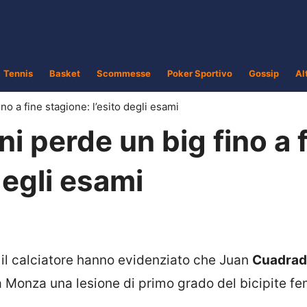
Tennis
Basket
Scommesse
Poker Sportivo
Gossip
Al
no a fine stagione: l’esito degli esami
i perde un big fino a 
degli esami
o il calciatore hanno evidenziato che Juan
Cuadra
a a Monza una lesione di primo grado del bicipite f