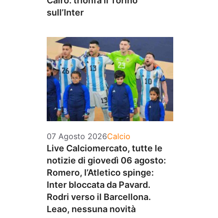
Cairo: trionfa il Torino
sull’Inter
Categorie
07 Agosto 2026
Calcio
Live Calciomercato, tutte le
notizie di giovedì 06 agosto:
Romero, l’Atletico spinge:
Inter bloccata da Pavard.
Rodri verso il Barcellona.
Leao, nessuna novità