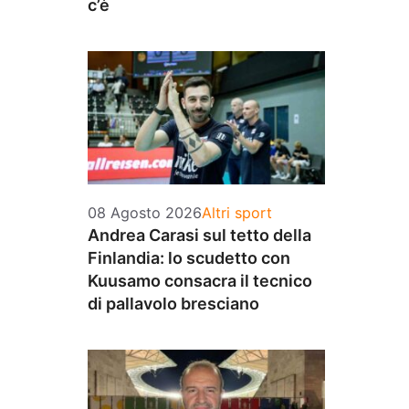
c’è
Categorie
08 Agosto 2026
Altri sport
Andrea Carasi sul tetto della
Finlandia: lo scudetto con
Kuusamo consacra il tecnico
di pallavolo bresciano