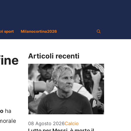
tri sport
Milanocortina2026
Articoli recenti
fine
do
ha
emorale
Categorie
08 Agosto 2026
Calcio
Lutto per Messi, è morto il