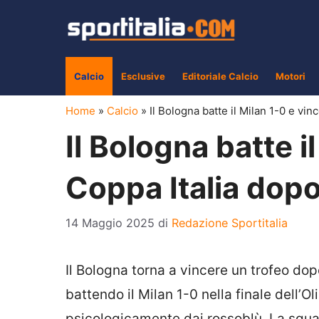
Vai
al
contenuto
Calcio
Esclusive
Editoriale Calcio
Motori
Home
»
Calcio
»
Il Bologna batte il Milan 1-0 e vin
Il Bologna batte i
Coppa Italia dopo
14 Maggio 2025
di
Redazione Sportitalia
Il Bologna torna a vincere un trofeo do
battendo il Milan 1-0 nella finale dell’
psicologicamente dai rossoblù. La squadr