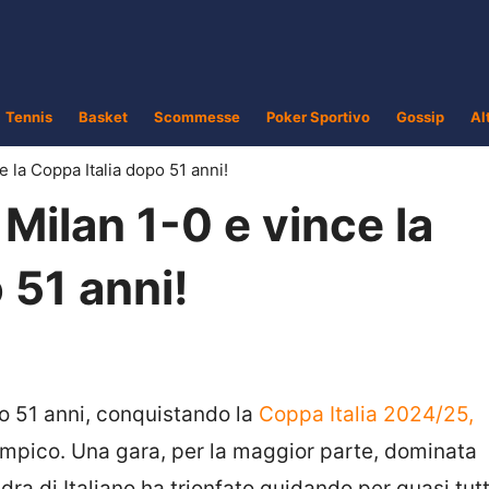
Tennis
Basket
Scommesse
Poker Sportivo
Gossip
Al
ce la Coppa Italia dopo 51 anni!
l Milan 1-0 e vince la
 51 anni!
po 51 anni, conquistando la
Coppa Italia 2024/25,
Olimpico. Una gara, per la maggior parte, dominata
a di Italiano ha trionfato guidando per quasi tutt