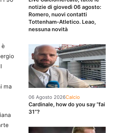
notizie di giovedì 06 agosto:
Romero, nuovi contatti
Tottenham-Atletico. Leao,
nessuna novità
 è
Sergio
l
ni ma
Categorie
06 Agosto 2026
Calcio
Cardinale, how do you say “fai
31”?
liana
arte