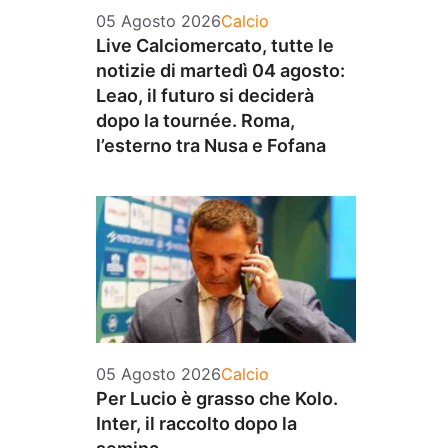
Categorie
05 Agosto 2026
Calcio
Live Calciomercato, tutte le
notizie di martedì 04 agosto:
Leao, il futuro si deciderà
dopo la tournée. Roma,
l’esterno tra Nusa e Fofana
Categorie
05 Agosto 2026
Calcio
Per Lucio è grasso che Kolo.
Inter, il raccolto dopo la