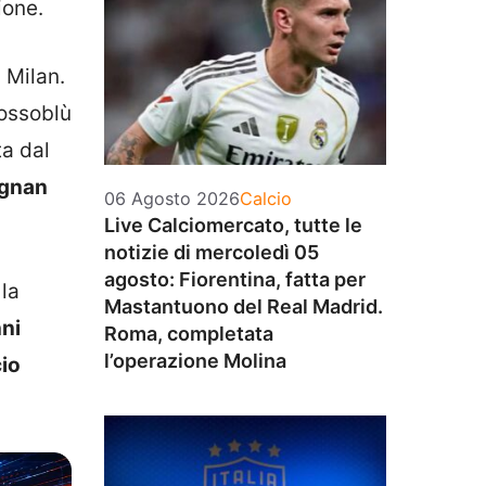
ione.
 Milan.
rossoblù
ta dal
ignan
Categorie
06 Agosto 2026
Calcio
Live Calciomercato, tutte le
notizie di mercoledì 05
agosto: Fiorentina, fatta per
 la
Mastantuono del Real Madrid.
nni
Roma, completata
l’operazione Molina
cio