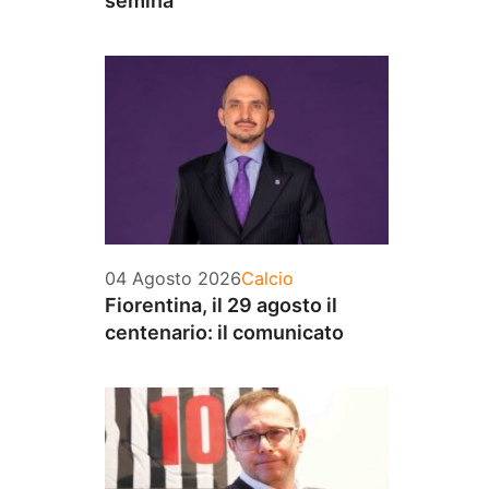
semina
Categorie
04 Agosto 2026
Calcio
Fiorentina, il 29 agosto il
centenario: il comunicato