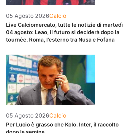
Categorie
05 Agosto 2026
Calcio
Live Calciomercato, tutte le notizie di martedì
04 agosto: Leao, il futuro si deciderà dopo la
tournée. Roma, l’esterno tra Nusa e Fofana
Categorie
05 Agosto 2026
Calcio
Per Lucio è grasso che Kolo. Inter, il raccolto
dopo la semina