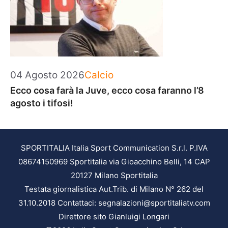
Categorie
04 Agosto 2026
Calcio
Ecco cosa farà la Juve, ecco cosa faranno l’8
agosto i tifosi!
SPORTITALIA Italia Sport Communication S.r.l. P.IVA
08674150969 Sportitalia via Gioacchino Belli, 14 CAP
20127 Milano Sportitalia
Testata giornalistica Aut.Trib. di Milano N° 262 del
31.10.2018 Contattaci: segnalazioni@sportitaliatv.com
Direttore sito Gianluigi Longari